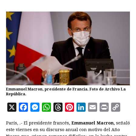
Emmanuel Macron, presidente de Francia. Foto de Archivo La
República.
X
F
M
W
T
P
L
E
P
C
a
e
h
h
i
i
m
r
o
París, .- El presidente francés,
Emmanuel Macron,
señaló
c
s
a
r
n
n
a
i
p
este viernes en su discurso anual con motivo del Año
e
s
t
e
t
k
i
n
y