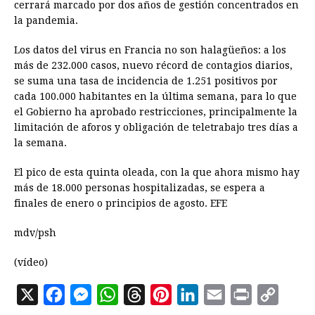
cerrará marcado por dos años de gestión concentrados en
la pandemia.
Los datos del virus en Francia no son halagüeños: a los
más de 232.000 casos, nuevo récord de contagios diarios,
se suma una tasa de incidencia de 1.251 positivos por
cada 100.000 habitantes en la última semana, para lo que
el Gobierno ha aprobado restricciones, principalmente la
limitación de aforos y obligación de teletrabajo tres días a
la semana.
El pico de esta quinta oleada, con la que ahora mismo hay
más de 18.000 personas hospitalizadas, se espera a
finales de enero o principios de agosto. EFE
mdv/psh
(vídeo)
X
F
M
W
T
P
L
E
P
C