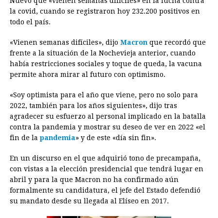
Nuevo que «vienen semanas difíciles» en la lucha contra
la covid, cuando se registraron hoy 232.200 positivos en
b
e
s
a
e
e
l
t
L
todo el país.
o
n
A
d
r
d
i
o
g
p
s
e
I
n
«Vienen semanas difíciles», dijo
Macron
que recordó que
frente a la situación de la Nochevieja anterior, cuando
k
e
p
s
n
k
había restricciones sociales y toque de queda, la vacuna
r
t
permite ahora mirar al futuro con optimismo.
«Soy optimista para el año que viene, pero no solo para
2022, también para los años siguientes», dijo tras
agradecer su esfuerzo al personal implicado en la batalla
contra la pandemia y mostrar su deseo de ver en 2022 «el
fin de la
pandemia
» y de este «día sin fin».
En un discurso en el que adquirió tono de precampaña,
con vistas a la elección presidencial que tendrá lugar en
abril y para la que Macron no ha confirmado aún
formalmente su candidatura, el jefe del Estado defendió
su mandato desde su llegada al Elíseo en 2017.