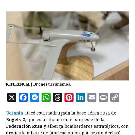
REFERENCIA | Drones ucranianos.
X
F
M
W
T
P
L
E
P
C
a
e
h
h
i
i
m
r
o
Ucrania
atacó esta madrugada la base aérea rusa de
c
s
a
r
n
n
a
i
p
Engels-2
, que está situada en el suroeste de la
e
s
t
e
t
k
i
n
y
Federación Rusa
y alberga bombarderos estratégicos, con
drones kamikaze de fabricación propia, según declaró
b
e
s
a
e
e
l
t
L