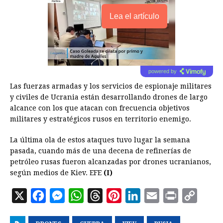
Lea el artículo
powered by
Las fuerzas armadas y los servicios de espionaje militares
y civiles de Ucrania están desarrollando drones de largo
alcance con los que atacan con frecuencia objetivos
militares y estratégicos rusos en territorio enemigo.
La última ola de estos ataques tuvo lugar la semana
pasada, cuando más de una decena de refinerías de
petróleo rusas fueron alcanzadas por drones ucranianos,
según medios de Kiev. EFE
(I)
X
F
M
W
T
P
L
E
P
C
a
e
h
h
i
i
m
r
o