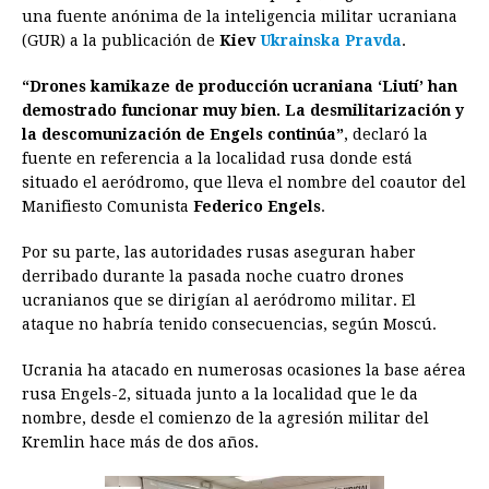
una fuente anónima de la inteligencia militar ucraniana
o
n
A
d
r
d
i
(GUR) a la publicación de
Kiev
Ukrainska
Pravda
.
o
g
p
s
e
I
n
“Drones kamikaze de producción ucraniana ‘Liutí’ han
k
e
p
s
n
k
demostrado funcionar muy bien. La desmilitarización y
r
t
la descomunización de Engels continúa”
, declaró la
fuente en referencia a la localidad rusa donde está
situado el aeródromo, que lleva el nombre del coautor del
Manifiesto Comunista
Federico Engels
.
Por su parte, las autoridades rusas aseguran haber
derribado durante la pasada noche cuatro drones
ucranianos que se dirigían al aeródromo militar. El
ataque no habría tenido consecuencias, según Moscú.
Ucrania ha atacado en numerosas ocasiones la base aérea
rusa Engels-2, situada junto a la localidad que le da
nombre, desde el comienzo de la agresión militar del
Kremlin hace más de dos años.