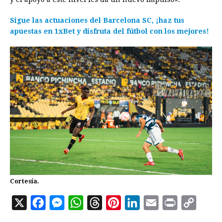
Sigue las actuaciones del Barcelona SC, ¡haz tus
apuestas en 1xBet y disfruta del fútbol con los mejores!
Cortesía.
X
F
M
W
T
P
L
E
P
C
a
e
h
h
i
i
m
r
o