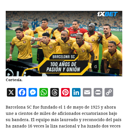
Cortesía.
X
F
M
W
T
P
L
E
P
C
a
e
h
h
i
i
m
r
o
Barcelona SC fue fundado el 1 de mayo de 1925 y ahora
c
s
a
r
n
n
a
i
p
une a cientos de miles de aficionados ecuatorianos bajo
e
s
t
e
t
k
i
n
y
su bandera. El equipo más laureado y reconocido del país
ha ganado 16 veces la liga nacional y ha jugado dos veces
b
e
s
a
e
e
l
t
L