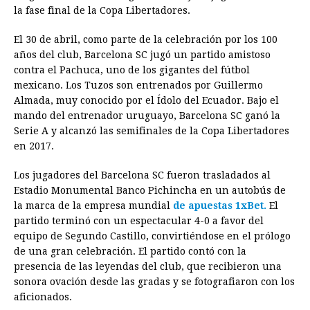
la fase final de la Copa Libertadores.
o
n
A
d
r
d
i
o
g
p
s
e
I
n
El 30 de abril, como parte de la celebración por los 100
años del club, Barcelona SC jugó un partido amistoso
k
e
p
s
n
k
contra el Pachuca, uno de los gigantes del fútbol
r
t
mexicano. Los Tuzos son entrenados por Guillermo
Almada, muy conocido por el Ídolo del Ecuador. Bajo el
mando del entrenador uruguayo, Barcelona SC ganó la
Serie A y alcanzó las semifinales de la Copa Libertadores
en 2017.
Los jugadores del Barcelona SC fueron trasladados al
Estadio Monumental Banco Pichincha en un autobús de
la marca de la empresa mundial
de apuestas 1xBet.
El
partido terminó con un espectacular 4-0 a favor del
equipo de Segundo Castillo, convirtiéndose en el prólogo
de una gran celebración. El partido contó con la
presencia de las leyendas del club, que recibieron una
sonora ovación desde las gradas y se fotografiaron con los
aficionados.