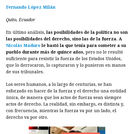
a
e
h
h
i
i
m
r
o
Fernando López Milán
c
s
a
r
n
n
a
i
p
e
s
t
e
t
k
i
n
y
Quito, Ecuador
b
e
s
a
e
e
l
t
L
En último análisis,
las posibilidades de la política no son
o
n
A
d
r
d
i
las posibilidades del derecho, sino las de la fuerza
.
A
o
g
p
s
e
I
n
Nicolás Maduro
le bastó la que tenía para someter a su
pueblo durante más de quince años
, pero no le resultó
k
e
p
s
n
k
suficiente para resistir la fuerza de los Estados Unidos,
r
t
que lo derrocaron, lo capturaron y lo pusieron en manos
de sus tribunales.
Los seres humanos, a lo largo de centurias, se han
esforzado en hacer de la fuerza y el derecho una entidad
única, de manera que los actos de fuerza sean siempre
actos de derecho. La realidad, sin embargo, es distinta y,
con frecuencia, mientras la fuerza va por un lado, el
derecho va por otro.