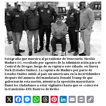
Fotografía que muestra al presidente de Venezuela, Nicolás
Maduro (c), escoltado por agentes de la Administración para el
Control de Drogas, luego de su captura este sábado, en Nueva
York (Estados Unidos). La captura de Maduro por parte de
Estados Unidos sumió al país suramericano en la incertidumbre
después del anuncio del mandatario Donald Trump de que
gobernarán esta nación, mientras la oposición mayoritaria
llamó los ciudadanos a estar vigilantes hasta que se «concrete
la transición».EFE/ Rastreo de Redes
X
F
M
W
T
P
L
E
P
C