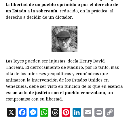
la libertad de un pueblo oprimido o por el derecho de
un Estado a la soberanía
, reducido, en la práctica, al
derecho a decidir de un dictador.
Las leyes pueden ser injustas, decía Henry David
Thoreau. El derrocamiento de Maduro, por lo tanto, más
allá de los intereses geopolíticos y económicos que
animaron la intervención de los Estados Unidos en
Venezuela, debe ser visto en función de lo que en esencia
es:
un acto de justicia con el pueblo venezolano
, un
compromiso con su libertad.
X
F
M
W
T
P
L
E
P
C
a
e
h
h
i
i
m
r
o