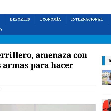
DEPORTES
ECONOMÍA
INTERNACIONAL
O
errillero, amenaza con
R
s armas para hacer
l