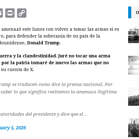
O
E
P
C
m
r
o
, amenazó este lunes con volver a tomar las armas si es
a
i
p
o, para defender la soberanía de su país de la
i
n
y
adounidense,
Donald Trump
.
l
t
L
uerra y la clandestinidad. Juré no tocar una arma
i
o por la patria tomaré de nuevo las armas que no
n
n su cuenta de X.
k
Trump se traducen como dice la prensa nacional. Por
saber lo que significa realmente la amenaza ilegítima
utoridades del presidente y dice que el…
uary 5, 2026