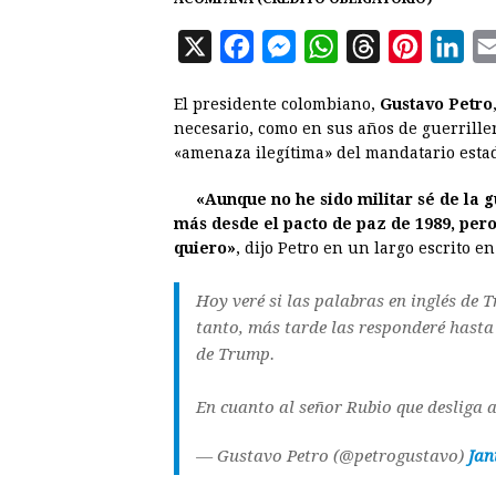
X
F
M
W
T
P
L
a
e
h
h
i
i
El presidente colombiano,
Gustavo Petro
c
s
a
r
n
n
necesario, como en sus años de guerriller
e
s
t
e
t
k
«amenaza ilegítima» del mandatario est
b
e
s
a
e
e
«Aunque no he sido militar sé de la g
o
n
A
d
r
d
más desde el pacto de paz de 1989, per
o
g
p
s
e
I
quiero»
, dijo Petro en un largo escrito e
k
e
p
s
n
Hoy veré si las palabras en inglés de 
r
t
tanto, más tarde las responderé hasta 
de Trump.
En cuanto al señor Rubio que desliga a
— Gustavo Petro (@petrogustavo)
Jan