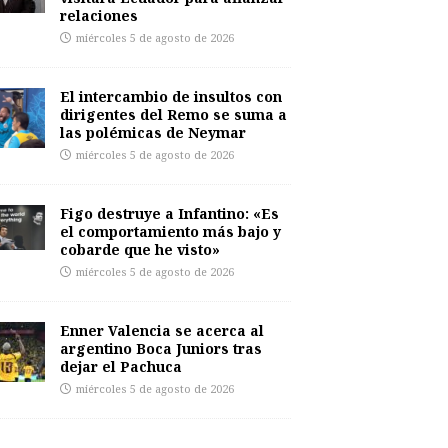
relaciones
miércoles 5 de agosto de 2026
El intercambio de insultos con
dirigentes del Remo se suma a
las polémicas de Neymar
miércoles 5 de agosto de 2026
Figo destruye a Infantino: «Es
el comportamiento más bajo y
cobarde que he visto»
miércoles 5 de agosto de 2026
Enner Valencia se acerca al
argentino Boca Juniors tras
dejar el Pachuca
miércoles 5 de agosto de 2026