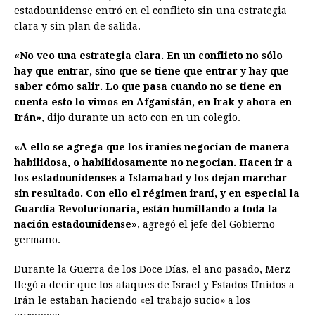
estadounidense entró en el conflicto sin una estrategia
o
n
A
d
r
d
i
clara y sin plan de salida.
o
g
p
s
e
I
n
«No veo una estrategia clara. En un conflicto no sólo
k
e
p
s
n
k
hay que entrar, sino que se tiene que entrar y hay que
r
t
saber cómo salir. Lo que pasa cuando no se tiene en
cuenta esto lo vimos en Afganistán, en Irak y ahora en
Irán»
, dijo durante un acto con en un colegio.
«A ello se agrega que los iraníes negocian de manera
habilidosa, o habilidosamente no negocian. Hacen ir a
los estadounidenses a Islamabad y los dejan marchar
sin resultado. Con ello el régimen iraní, y en especial la
Guardia Revolucionaria, están humillando a toda la
nación estadounidense»
, agregó el jefe del Gobierno
germano.
Durante la Guerra de los Doce Días, el año pasado, Merz
llegó a decir que los ataques de Israel y Estados Unidos a
Irán le estaban haciendo «el trabajo sucio» a los