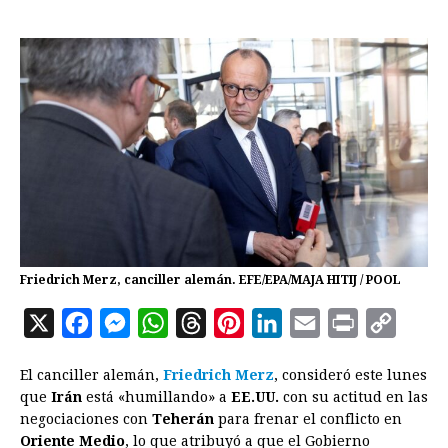
Friedrich Merz, canciller alemán. EFE/EPA/MAJA HITIJ / POOL
X
F
M
W
T
P
L
E
P
C
a
e
h
h
i
i
m
r
o
El canciller alemán,
Friedrich Merz
, consideró este lunes
c
s
a
r
n
n
a
i
p
que
Irán
está «humillando» a
EE.UU.
con su actitud en las
e
s
t
e
t
k
i
n
y
negociaciones con
Teherán
para frenar el conflicto en
Oriente Medio
b
, lo que atribuyó a que el Gobierno
e
s
a
e
e
l
t
L