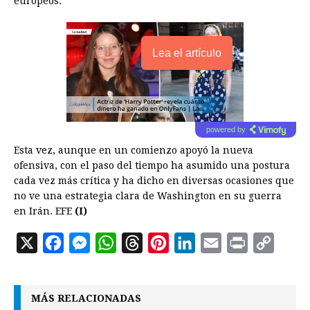
europeos.
Lea el artículo
powered by
Esta vez, aunque en un comienzo apoyó la nueva
ofensiva, con el paso del tiempo ha asumido una postura
cada vez más crítica y ha dicho en diversas ocasiones que
no ve una estrategia clara de Washington en su guerra
en Irán. EFE
(I)
X
F
M
W
T
P
L
E
P
C
a
e
h
h
i
i
m
r
o
c
s
a
r
n
n
a
i
p
MÁS RELACIONADAS
e
s
t
e
t
k
i
n
y