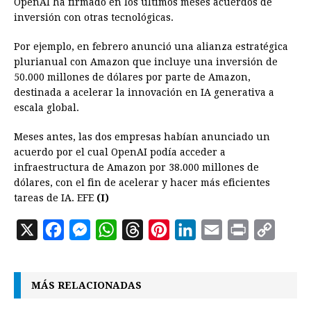
OpenAI ha firmado en los últimos meses acuerdos de
inversión con otras tecnológicas.
Por ejemplo, en febrero anunció una alianza estratégica
plurianual con Amazon que incluye una inversión de
50.000 millones de dólares por parte de Amazon,
destinada a acelerar la innovación en IA generativa a
escala global.
Meses antes, las dos empresas habían anunciado un
acuerdo por el cual OpenAI podía acceder a
infraestructura de Amazon por 38.000 millones de
dólares, con el fin de acelerar y hacer más eficientes
tareas de IA. EFE
(I)
X
F
M
W
T
P
L
E
P
C
a
e
h
h
i
i
m
r
o
c
s
a
r
n
n
a
i
p
MÁS RELACIONADAS
e
s
t
e
t
k
i
n
y