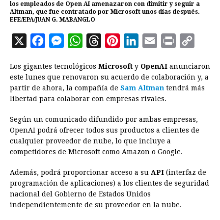
los empleados de Open AI amenazaron con dimitir y seguir a
Altman, que fue contratado por Microsoft unos días después.
EFE/EPA/JUAN G. MABANGLO
X
F
M
W
T
P
L
E
P
C
a
e
h
h
i
i
m
r
o
Los gigantes tecnológicos
Microsoft
y
OpenAI
anunciaron
c
s
a
r
n
n
a
i
p
este lunes que renovaron su acuerdo de colaboración y, a
e
s
t
e
t
k
i
n
y
partir de ahora, la compañía de
Sam Altman
tendrá más
libertad para colaborar con empresas rivales.
b
e
s
a
e
e
l
t
L
o
n
A
d
r
d
i
Según un comunicado difundido por ambas empresas,
o
g
p
s
e
I
n
OpenAI podrá ofrecer todos sus productos a clientes de
cualquier proveedor de nube, lo que incluye a
k
e
p
s
n
k
competidores de Microsoft como Amazon o Google.
r
t
Además, podrá proporcionar acceso a su
API
(interfaz de
programación de aplicaciones) a los clientes de seguridad
nacional del Gobierno de Estados Unidos
independientemente de su proveedor en la nube.