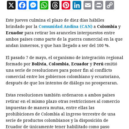
X
F
M
W
T
P
L
E
P
C
a
e
h
h
i
i
m
r
o
Este jueves culmina el plazo de diez días hábiles
c
s
a
r
n
n
a
i
p
brindado por la
Comunidad Andina (CAN)
a
Colombia
y
e
s
t
e
t
k
i
n
y
Ecuador
para retirar los aranceles interpuestos entre
ambos países como parte de la guerra comercial en la que
b
e
s
a
e
e
l
t
L
andan inmersos, y que han llegado a ser del 100 %.
o
n
A
d
r
d
i
o
g
p
s
e
I
n
El pasado 7 de mayo, el organismo de integración regional
formado por
Bolivia
,
Colombia
,
Ecuador
y
Perú
emitió
k
e
p
s
n
k
una serie de resoluciones para poner fin al conflicto
r
t
comercial entre los gobiernos colombiano y ecuatoriano,
después de que los intentos de diálogo no prosperaran.
Estas resoluciones también ordenaron a ambos países
retirar en el mismo plazo otras restricciones al comercio
impuestas de manera mutua, entre ellas las
prohibiciones de Colombia al ingreso terrestre de una
serie de productos colombianos y la disposición de
Ecuador de únicamente tener habilitado como paso