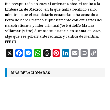
fue recapturado en 2024 al ordenar Noboa el asalto a la
Embajada de México
, en la que había recibido asilo,
mientras que el mandatario ecuatoriano ha acusado a
Petro de haber tratado supuestamente con emisarios del
narcotraficante y líder criminal
José Adolfo Macías
Villamar (‘Fito’)
durante su estancia en
Manta
en 2025,
algo que ese gobernante rechaza y califica de mentira.
EFE
(I)
X
F
M
W
T
P
L
E
P
C
a
e
h
h
i
i
m
r
o
c
s
a
r
n
n
a
i
p
MÁS RELACIONADAS
e
s
t
e
t
k
i
n
y
b
e
s
a
e
e
l
t
L
o
n
A
d
r
d
i
o
g
p
s
e
I
n
k
e
p
s
n
k