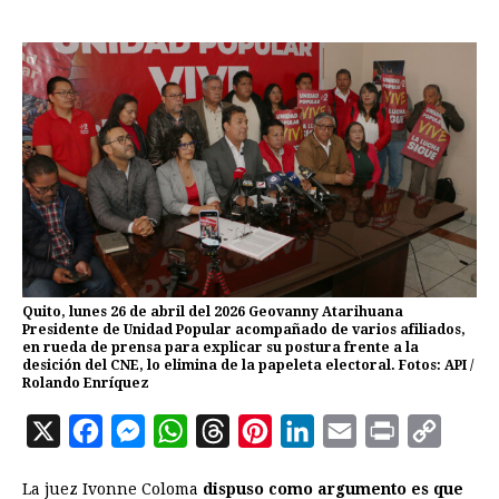
Quito, lunes 26 de abril del 2026 Geovanny Atarihuana
Presidente de Unidad Popular acompañado de varios afiliados,
en rueda de prensa para explicar su postura frente a la
desición del CNE, lo elimina de la papeleta electoral. Fotos: API /
Rolando Enríquez
X
F
M
W
T
P
L
E
P
C
a
e
h
h
i
i
m
r
o
La juez Ivonne Coloma
dispuso como argumento es que
c
s
a
r
n
n
a
i
p