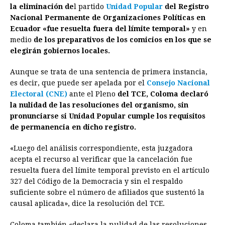
la eliminación de
l partido
Unidad Popular
del Registro
e
s
t
e
t
k
i
n
y
Nacional Permanente de Organizaciones Políticas en
Ecuador «fue resuelta fuera del límite temporal»
b
e
s
a
e
e
l
t
y en
L
medio
de los preparativos de los comicios en los que se
o
n
A
d
r
d
i
elegirán gobiernos locales.
o
g
p
s
e
I
n
Aunque se trata de una sentencia de primera instancia,
k
e
p
s
n
k
es decir, que puede ser apelada por el
Consejo Nacional
r
t
Electoral (CNE)
ante el Pleno
del TCE, Coloma declaró
la nulidad de las resoluciones del organismo, sin
pronunciarse si Unidad Popular cumple los requisitos
de permanencia en dicho registro.
«Luego del análisis correspondiente, esta juzgadora
acepta el recurso al verificar que la cancelación fue
resuelta fuera del límite temporal previsto en el artículo
327 del Código de la Democracia y sin el respaldo
suficiente sobre el número de afiliados que sustentó la
causal aplicada», dice la resolución del TCE.
Coloma también «declara la nulidad de las resoluciones