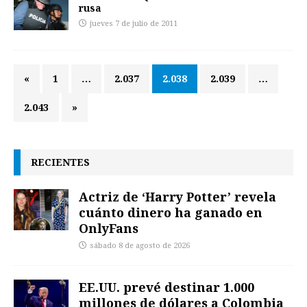
rusa
jueves 7 de julio de 2011
«
1
…
2.037
2.038
2.039
…
2.043
»
RECIENTES
Actriz de ‘Harry Potter’ revela
cuánto dinero ha ganado en
OnlyFans
sábado 8 de agosto de 2026
EE.UU. prevé destinar 1.000
millones de dólares a Colombia