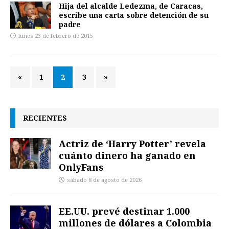
Hija del alcalde Ledezma, de Caracas,
escribe una carta sobre detención de su
padre
lunes 23 de febrero de 2015
«
1
2
3
»
RECIENTES
Actriz de ‘Harry Potter’ revela
cuánto dinero ha ganado en
OnlyFans
sábado 8 de agosto de 2026
EE.UU. prevé destinar 1.000
millones de dólares a Colombia