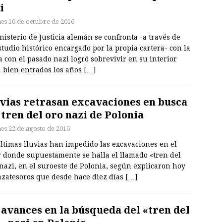
i
nes 10 de octubre de 2016
nisterio de Justicia alemán se confronta -a través de
tudio histórico encargado por la propia cartera- con la
 con el pasado nazi logró sobrevivir en su interior
a bien entrados los años
[…]
vias retrasan excavaciones en busca
 tren del oro nazi de Polonia
nes 22 de agosto de 2016
ltimas lluvias han impedido las excavaciones en el
r donde supuestamente se halla el llamado «tren del
nazi, en el suroeste de Polonia, según explicaron hoy
cazatesoros que desde hace diez días
[…]
 avances en la búsqueda del «tren del