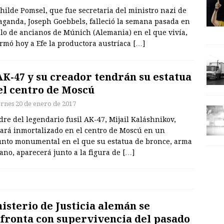
ilde Pomsel, que fue secretaria del ministro nazi de
aganda, Joseph Goebbels, falleció la semana pasada en
ilo de ancianos de Múnich (Alemania) en el que vivía,
rmó hoy a Efe la productora austríaca
[…]
AK-47 y su creador tendrán su estatua
el centro de Moscú
ernes 20 de enero de 2017
dre del legendario fusil AK-47, Mijail Kaláshnikov,
ará inmortalizado en el centro de Moscú en un
unto monumental en el que su estatua de bronce, arma
ano, aparecerá junto a la figura de
[…]
isterio de Justicia alemán se
fronta con supervivencia del pasado