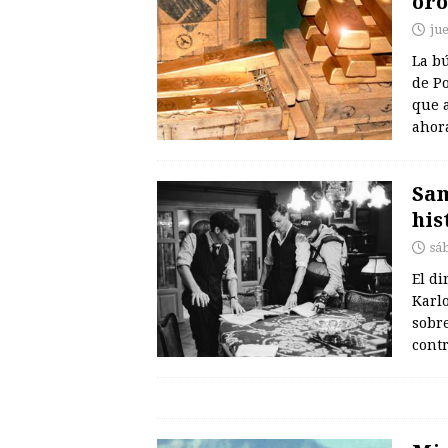
oro
ju
La bú
de P
que 
ahor
Sam
his
sá
El di
Karlo
sobre
cont