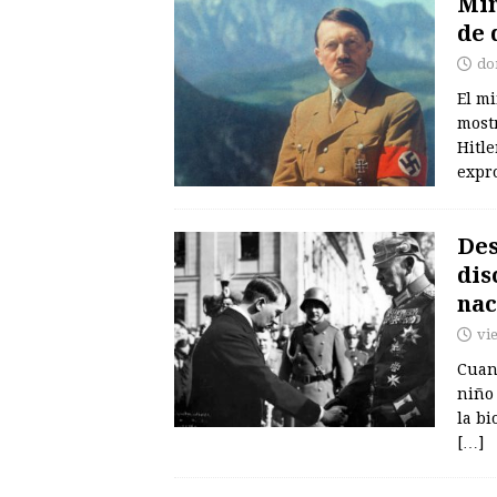
Min
de 
do
El mi
mostr
Hitle
expro
Des
dis
nac
vi
Cuand
niño 
la bi
[…]