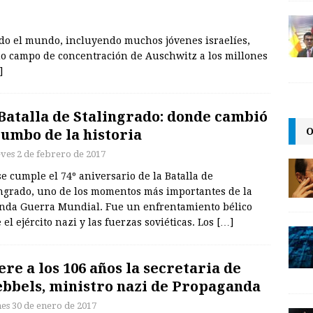
do el mundo, incluyendo muchos jóvenes israelíes,
uo campo de concentración de Auschwitz a los millones
]
Batalla de Stalingrado: donde cambió
O
rumbo de la historia
eves 2 de febrero de 2017
e cumple el 74º aniversario de la Batalla de
ingrado, uno de los momentos más importantes de la
nda Guerra Mundial. Fue un enfrentamiento bélico
 el ejército nazi y las fuerzas soviéticas. Los
[…]
re a los 106 años la secretaria de
bbels, ministro nazi de Propaganda
nes 30 de enero de 2017