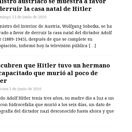
istro austríaco se muestra a favor
derruir la casa natal de Hitler
mingo 12 de junio de 2016
nistro del Interior de Austria, Wolfgang Sobotka, se ha
ado a favor de derruir la casa natal del dictador Adolf
r (1889-1945), después de que se complete su
piación, informó hoy la televisión pública
[…]
cubren que Hitler tuvo un hermano
capacitado que murió al poco de
er
ernes 3 de junio de 2016
o Adolf Hitler tenía tres años, su madre dio a luz a un
con hidrocefalia que murió a los seis días, un dato de
ografía del dictador nazi desconocido hasta ahora y que