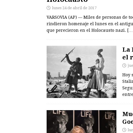
lunes 24 de abril de 2017
VARSOVIA (AP) — Miles de personas de to
rindieron homenaje el lunes en el antig
que perecieron en el Holocausto nazi.
[…
La 
el 
ju
Hoy s
Stal
Segu
entre
Mue
Goe
lu