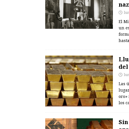
naz
lu
El Mi
un es
forma
hast
Llu
del
lu
Las ú
luga
oro» 
los 
Sin