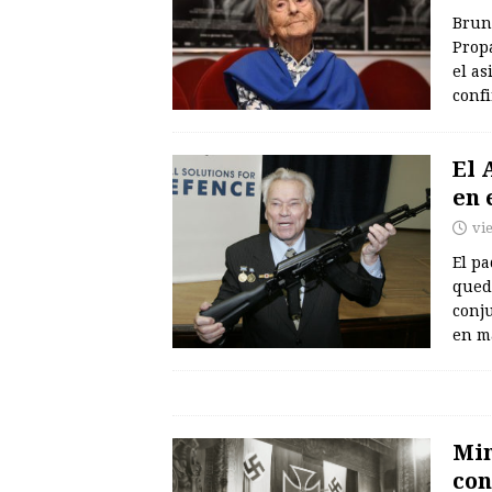
Brunh
Prop
el as
confi
El 
en 
vi
El pa
qued
conj
en m
Min
con