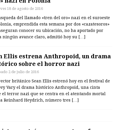
» nazi en Polonia
eves 18 de agosto de 2016
squeda del llamado «tren del oro» nazi en el suroeste
olonia, emprendida esta semana por dos «cazatesoros»
aseguran conocer su ubicación, no ha aportado por
a ningún avance claro, admitió hoy su
[…]
 Ellis estrena Anthropoid, un drama
tórico sobre el horror nazi
bado 2 de julio de 2016
rector británico Sean Ellis estrenó hoy en el festival de
vy Vary el drama histórico Anthropoid, una cinta
 el terror nazi que se centra en el atentando mortal
ra Reinhard Heydrich, número tres
[…]