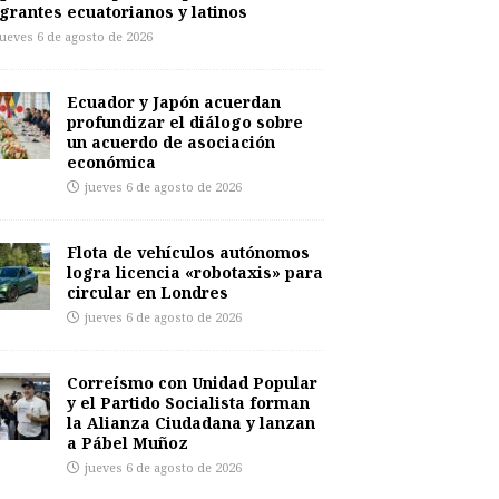
grantes ecuatorianos y latinos
jueves 6 de agosto de 2026
Ecuador y Japón acuerdan
profundizar el diálogo sobre
un acuerdo de asociación
económica
jueves 6 de agosto de 2026
Flota de vehículos autónomos
logra licencia «robotaxis» para
circular en Londres
jueves 6 de agosto de 2026
Correísmo con Unidad Popular
y el Partido Socialista forman
la Alianza Ciudadana y lanzan
a Pábel Muñoz
jueves 6 de agosto de 2026