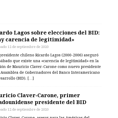
ardo Lagos sobre elecciones del BID:
y carencia de legitimidad»
bado 12 de septiembre de 2020
presidente chileno Ricardo Lagos (2000-2006) aseguró
sábado que existe una «carencia de legitimidad» en la
ción de Mauricio Claver-Carone como nuevo presidente
a Asamblea de Gobernadores del Banco Interamericano
sarrollo (BID).
[…]
ricio Claver-Carone, primer
adounidense presidente del BID
bado 12 de septiembre de 2020
icio Claver-Carone, asesor para las Américas del