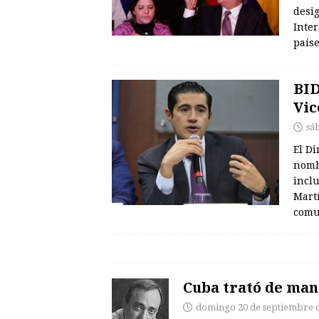
desig
Inte
paíse
BID
Vic
sá
El Di
nomb
incl
Mart
comu
Cuba trató de man
domingo 20 de septiembre 