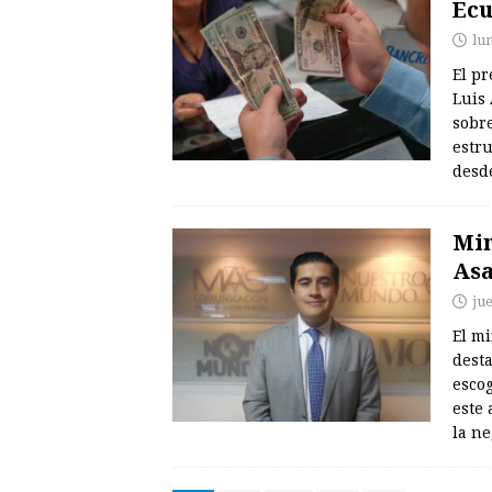
Ecu
lun
El pr
Luis
sobre
estr
desd
Min
Asa
ju
El m
dest
esco
este 
la n