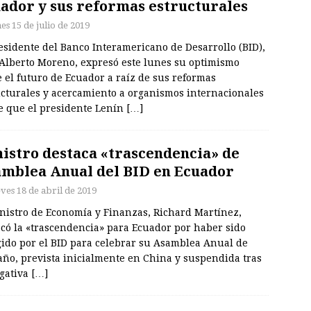
ador y sus reformas estructurales
es 15 de julio de 2019
esidente del Banco Interamericano de Desarrollo (BID),
 Alberto Moreno, expresó este lunes su optimismo
 el futuro de Ecuador a raíz de sus reformas
ucturales y acercamiento a organismos internacionales
e que el presidente Lenín
[…]
istro destaca «trascendencia» de
mblea Anual del BID en Ecuador
eves 18 de abril de 2019
inistro de Economía y Finanzas, Richard Martínez,
acó la «trascendencia» para Ecuador por haber sido
gido por el BID para celebrar su Asamblea Anual de
año, prevista inicialmente en China y suspendida tras
egativa
[…]