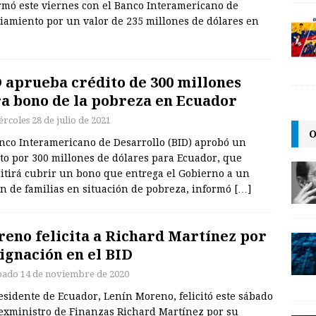
rmó este viernes con el Banco Interamericano de
ciamiento por un valor de 235 millones de dólares en
 aprueba crédito de 300 millones
a bono de la pobreza en Ecuador
ércoles 28 de julio de 2021
O
anco Interamericano de Desarrollo (BID) aprobó un
to por 300 millones de dólares para Ecuador, que
itirá cubrir un bono que entrega el Gobierno a un
ón de familias en situación de pobreza, informó
[…]
eno felicita a Richard Martínez por
ignación en el BID
bado 14 de noviembre de 2020
esidente de Ecuador, Lenín Moreno, felicitó este sábado
 exministro de Finanzas Richard Martínez por su