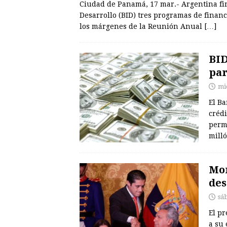
Ciudad de Panamá, 17 mar.- Argentina fi
Desarrollo (BID) tres programas de finan
los márgenes de la Reunión Anual
[…]
BID
par
mi
El B
crédi
perm
mill
Mor
des
sá
El pr
a su