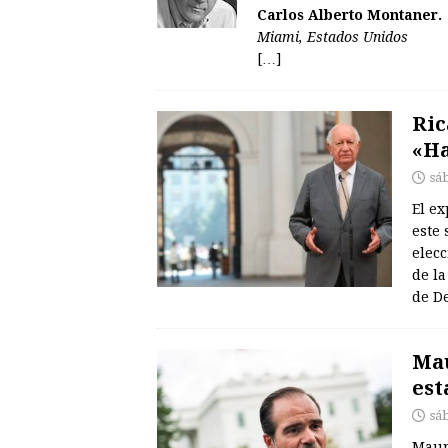
Carlos Alberto Montaner.
Miami, Estados Unidos
[…]
Ric
«Ha
sá
El ex
este 
elec
de l
de De
Mau
est
sá
Maur