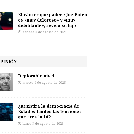
El cáncer que padece Joe Biden
es «muy doloroso» y «muy
debilitante», revela su hijo
sábado 8 de agosto de 2026
PINIÓN
Deplorable nivel
martes 4 de agosto de 2026
¿Resistirá la democracia de
Estados Unidos las tensiones
que crea la IA?
lunes 3 de agosto de 2026