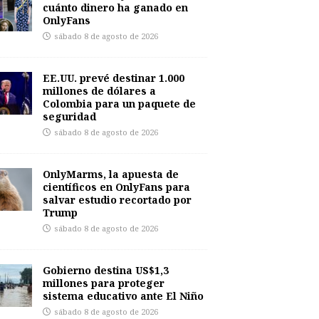
cuánto dinero ha ganado en
OnlyFans
sábado 8 de agosto de 2026
EE.UU. prevé destinar 1.000
millones de dólares a
Colombia para un paquete de
seguridad
sábado 8 de agosto de 2026
OnlyMarms, la apuesta de
científicos en OnlyFans para
salvar estudio recortado por
Trump
sábado 8 de agosto de 2026
Gobierno destina US$1,3
millones para proteger
sistema educativo ante El Niño
sábado 8 de agosto de 2026