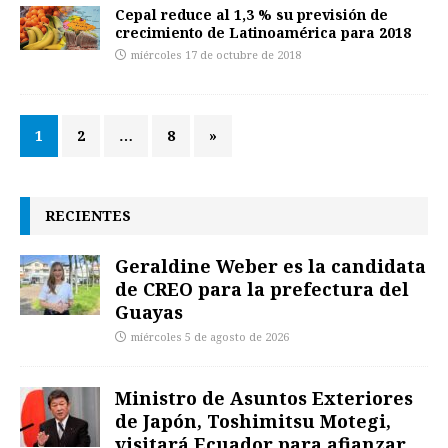
Cepal reduce al 1,3 % su previsión de
crecimiento de Latinoamérica para 2018
miércoles 17 de octubre de 2018
1
2
…
8
»
RECIENTES
Geraldine Weber es la candidata
de CREO para la prefectura del
Guayas
miércoles 5 de agosto de 2026
Ministro de Asuntos Exteriores
de Japón, Toshimitsu Motegi,
visitará Ecuador para afianzar