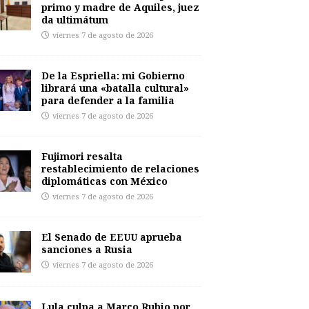
primo y madre de Aquiles, juez
da ultimátum
viernes 7 de agosto de 2026
De la Espriella: mi Gobierno
librará una «batalla cultural»
para defender a la familia
viernes 7 de agosto de 2026
Fujimori resalta
restablecimiento de relaciones
diplomáticas con México
viernes 7 de agosto de 2026
El Senado de EEUU aprueba
sanciones a Rusia
viernes 7 de agosto de 2026
Lula culpa a Marco Rubio por