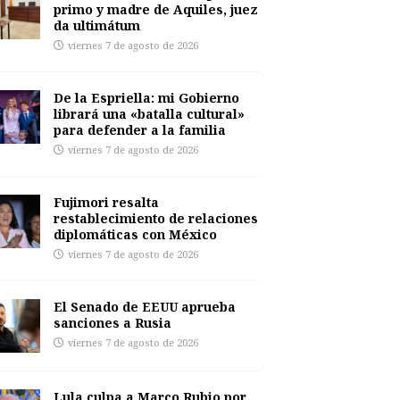
primo y madre de Aquiles, juez
da ultimátum
viernes 7 de agosto de 2026
De la Espriella: mi Gobierno
librará una «batalla cultural»
para defender a la familia
viernes 7 de agosto de 2026
Fujimori resalta
restablecimiento de relaciones
diplomáticas con México
viernes 7 de agosto de 2026
El Senado de EEUU aprueba
sanciones a Rusia
viernes 7 de agosto de 2026
Lula culpa a Marco Rubio por