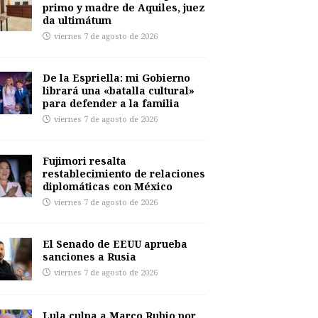
primo y madre de Aquiles, juez
da ultimátum
viernes 7 de agosto de 2026
De la Espriella: mi Gobierno
librará una «batalla cultural»
para defender a la familia
viernes 7 de agosto de 2026
Fujimori resalta
restablecimiento de relaciones
diplomáticas con México
viernes 7 de agosto de 2026
El Senado de EEUU aprueba
sanciones a Rusia
viernes 7 de agosto de 2026
Lula culpa a Marco Rubio por