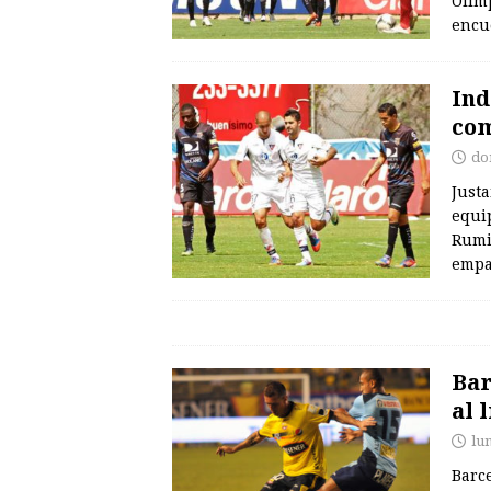
Olím
encu
Ind
com
do
Just
equip
Rumi
empa
Bar
al 
lu
Barc