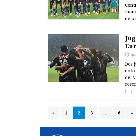
Cent
fondo
de u
Jug
Eu
ju
Dos 
entr
del V
reser
[…]
«
1
2
3
…
6
»