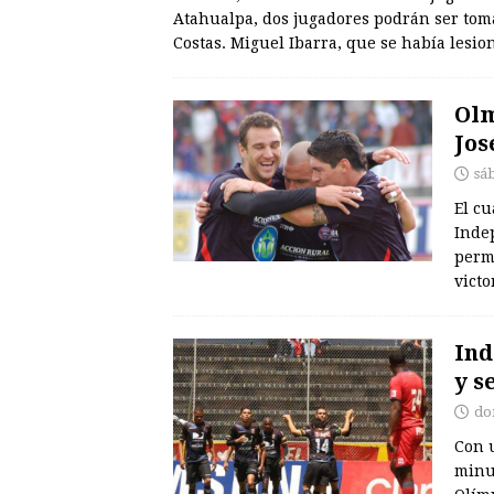
Atahualpa, dos jugadores podrán ser tom
Costas. Miguel Ibarra, que se había lesi
Olm
Jos
sá
El c
Inde
perma
victo
Ind
y s
do
Con u
minut