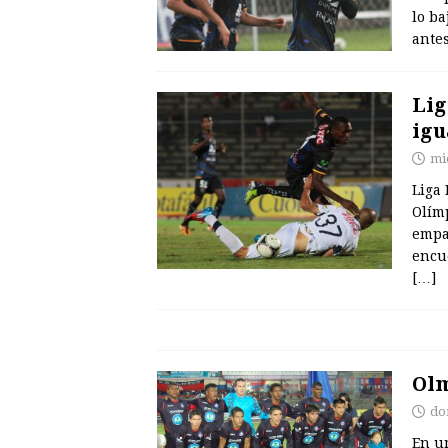
lo b
antes
Lig
igu
mi
Liga 
Olím
empat
encu
[…]
Olm
do
En un