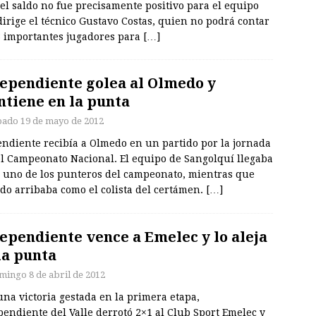
el saldo no fue precisamente positivo para el equipo
irige el técnico Gustavo Costas, quien no podrá contar
3 importantes jugadores para
[…]
ependiente golea al Olmedo y
tiene en la punta
bado 19 de mayo de 2012
endiente recibía a Olmedo en un partido por la jornada
el Campeonato Nacional. El equipo de Sangolquí llegaba
 uno de los punteros del campeonato, mientras que
do arribaba como el colista del certámen.
[…]
ependiente vence a Emelec y lo aleja
la punta
mingo 8 de abril de 2012
na victoria gestada en la primera etapa,
endiente del Valle derrotó 2×1 al Club Sport Emelec y