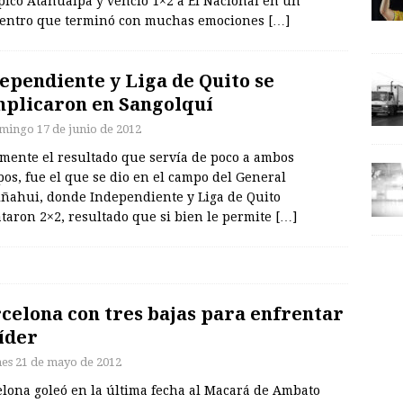
pico Atahualpa y venció 1×2 a El Nacional en un
entro que terminó con muchas emociones
[…]
ependiente y Liga de Quito se
plicaron en Sangolquí
mingo 17 de junio de 2012
amente el resultado que servía de poco a ambos
os, fue el que se dio en el campo del General
ñahui, donde Independiente y Liga de Quito
taron 2×2, resultado que si bien le permite
[…]
celona con tres bajas para enfrentar
líder
nes 21 de mayo de 2012
elona goleó en la última fecha al Macará de Ambato