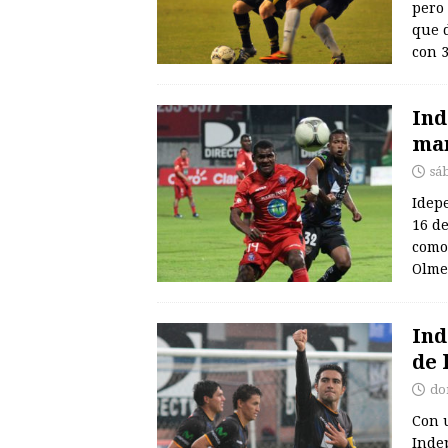
pero 
que d
con 
Ind
man
sá
Idep
16 d
como
Olme
Ind
de 
do
Con u
Indep