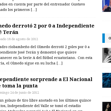
ados en cuenta por parte del entrenador Gustavo
onado los primeros
[…]
edo derrotó 2 por 0 a Independiente
é Terán
O
bado 18 de agosto de 2012
uadro riobambeño del Olmedo derrotó 2 goles por 0 a
pendiente José Terán y demostró que quiere
necer en la Serie A del fútbol ecuatoriano. Con esta
ria, el Olmedo sigue en su lucha
[…]
ependiente sorprende a El Nacional
e toma la punta
mingo 24 de junio de 2012
n golazo de tiro libre anotado en los últimos quince
os, Independiente del Valle se tomó el estadio