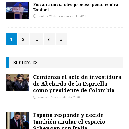
Fiscalía inicia otro proceso penal contra
Espinel
martes 20 de noviembre de 2018
1
2
…
6
»
RECIENTES
Comienza el acto de investidura
de Abelardo de la Espriella
como presidente de Colombia
viernes 7 de agosto de 2026
España responde y decide
también anular el espacio
Schengen con Italia