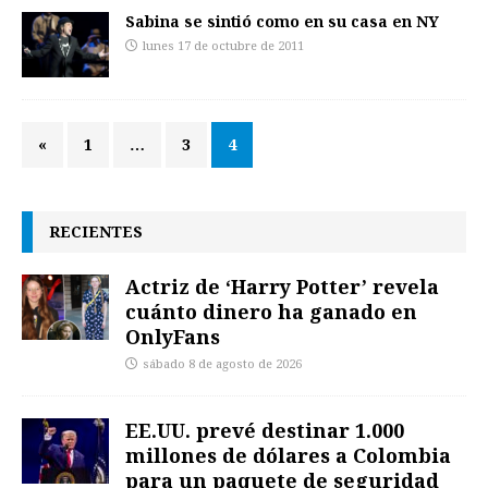
Sabina se sintió como en su casa en NY
lunes 17 de octubre de 2011
«
1
…
3
4
RECIENTES
Actriz de ‘Harry Potter’ revela
cuánto dinero ha ganado en
OnlyFans
sábado 8 de agosto de 2026
EE.UU. prevé destinar 1.000
millones de dólares a Colombia
para un paquete de seguridad