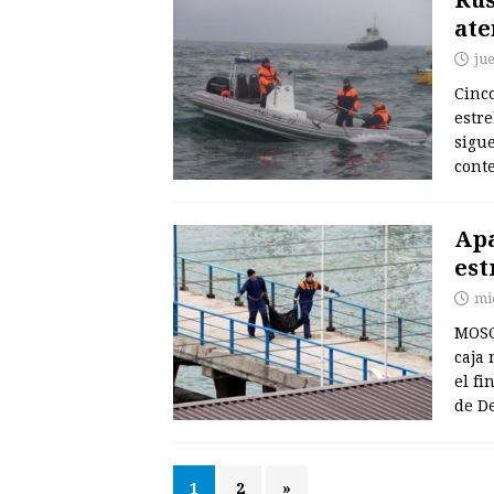
ate
ju
Cinc
estre
sigue
cont
Apa
est
mi
MOSC
caja 
el fi
de D
1
2
»