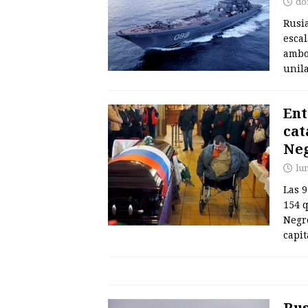
do
Rusi
esca
ambos
unil
Ent
cat
Ne
lu
Las 9
154 q
Negr
capi
Rus