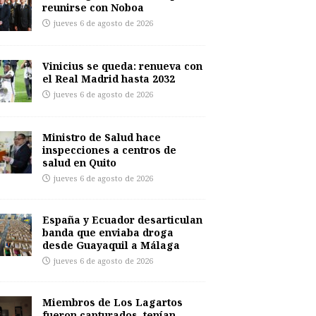
reunirse con Noboa
jueves 6 de agosto de 2026
Vinicius se queda: renueva con
el Real Madrid hasta 2032
jueves 6 de agosto de 2026
Ministro de Salud hace
inspecciones a centros de
salud en Quito
jueves 6 de agosto de 2026
España y Ecuador desarticulan
banda que enviaba droga
desde Guayaquil a Málaga
jueves 6 de agosto de 2026
Miembros de Los Lagartos
fueron capturados, tenían