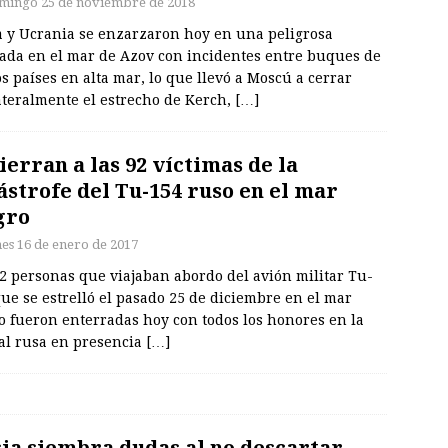
mingo 25 de noviembre de 2018
a y Ucrania se enzarzaron hoy en una peligrosa
lada en el mar de Azov con incidentes entre buques de
 países en alta mar, lo que llevó a Moscú a cerrar
ateralmente el estrecho de Kerch,
[…]
ierran a las 92 víctimas de la
ástrofe del Tu-154 ruso en el mar
gro
nes 16 de enero de 2017
2 personas que viajaban abordo del avión militar Tu-
ue se estrelló el pasado 25 de diciembre en el mar
o fueron enterradas hoy con todos los honores en la
tal rusa en presencia
[…]
ia siembra dudas al no descartar