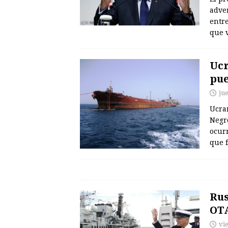
adver
entre
que v
Ucr
pue
jue
Ucra
Negr
ocur
que 
Rus
OTA
vi