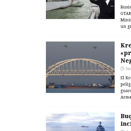
Rusia
OTAN
Minis
un g
Kre
«pr
Ne
lu
El K
peli
guar
Arma
Buq
inc