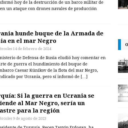
informó hoy de la destrucción de un barco militar de
o en un ataque con drones navales de producción
ania hunde buque de la Armada de
ia en el mar Negro
O
ércoles 14 de febrero de 2024
inisterio de Defensa de Rusia eludió hoy comentar en
arte de guerra el hundimiento del buque de
mbarco Caesar Kúnikov de la flota del mar Negro,
indicado por Ucrania, pero sí informó de
[…]
quía: Si la guerra en Ucrania se
iende al Mar Negro, sería un
astre para la región
ércoles 9 de agosto de 2023
residente de Turquía, Recep Tayyip Erdogan, ha