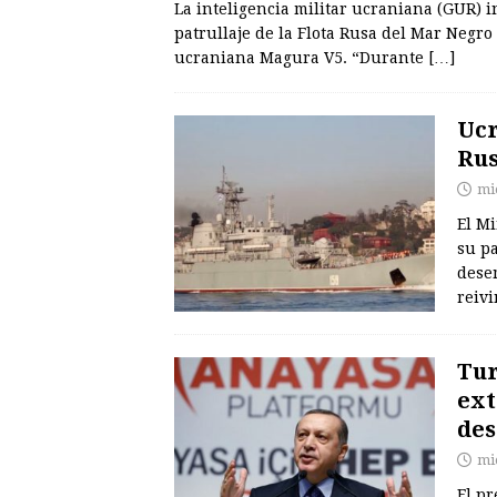
La inteligencia militar ucraniana (GUR) 
patrullaje de la Flota Rusa del Mar Negr
ucraniana Magura V5. “Durante
[…]
Ucr
Rus
mi
El M
su p
dese
reiv
Tur
ext
des
mi
El p