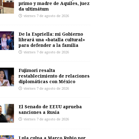
primo y madre de Aquiles, juez
da ultimátum
viernes 7 de agosto de 2026
De la Espriella: mi Gobierno
librará una «batalla cultural»
para defender a la familia
viernes 7 de agosto de 2026
Fujimori resalta
restablecimiento de relaciones
diplomáticas con México
viernes 7 de agosto de 2026
El Senado de EEUU aprueba
sanciones a Rusia
viernes 7 de agosto de 2026
Lula culpa a Marco Rubio por