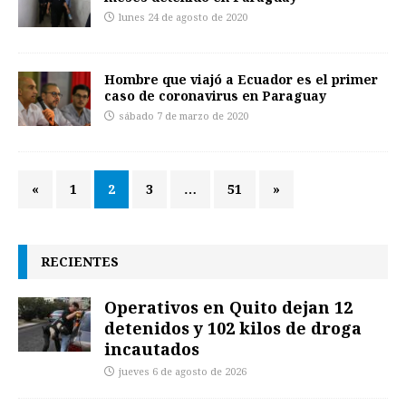
lunes 24 de agosto de 2020
Hombre que viajó a Ecuador es el primer
caso de coronavirus en Paraguay
sábado 7 de marzo de 2020
«
1
2
3
…
51
»
RECIENTES
Operativos en Quito dejan 12
detenidos y 102 kilos de droga
incautados
jueves 6 de agosto de 2026