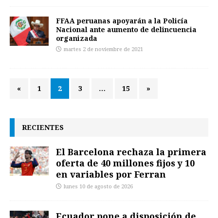
FFAA peruanas apoyarán a la Policía
Nacional ante aumento de delincuencia
organizada
martes 2 de noviembre de 2021
«
1
2
3
…
15
»
RECIENTES
El Barcelona rechaza la primera
oferta de 40 millones fijos y 10
en variables por Ferran
lunes 10 de agosto de 2026
Ecuador pone a disposición de