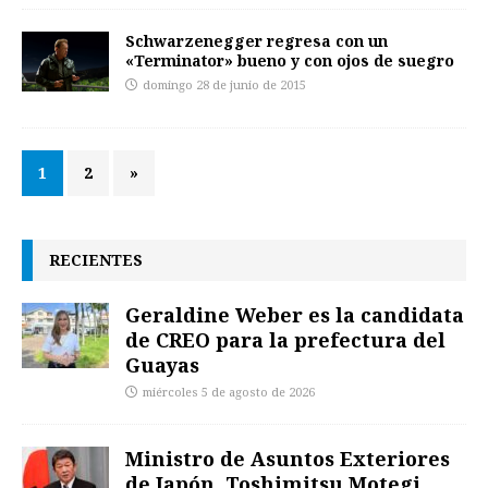
Schwarzenegger regresa con un
«Terminator» bueno y con ojos de suegro
domingo 28 de junio de 2015
1
2
»
RECIENTES
Geraldine Weber es la candidata
de CREO para la prefectura del
Guayas
miércoles 5 de agosto de 2026
Ministro de Asuntos Exteriores
de Japón, Toshimitsu Motegi,