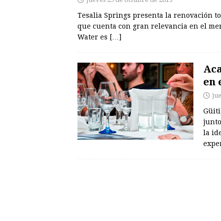
Tesalia Springs presenta la renovación t
que cuenta con gran relevancia en el me
Water es
[…]
Aca
en 
ju
Güiti
junto
la id
expe