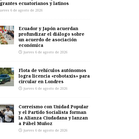
grantes ecuatorianos y latinos
jueves 6 de agosto de 2026
Ecuador y Japón acuerdan
profundizar el diálogo sobre
un acuerdo de asociación
económica
jueves 6 de agosto de 2026
Flota de vehículos autónomos
logra licencia «robotaxis» para
circular en Londres
jueves 6 de agosto de 2026
Correísmo con Unidad Popular
y el Partido Socialista forman
la Alianza Ciudadana y lanzan
a Pábel Muñoz
jueves 6 de agosto de 2026