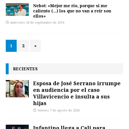
Nebot: «Mejor me río, porque si me
caliento (…) los que no van a reír son
ellos»
miércoles 24 de septiembre de 2014
1
2
»
RECIENTES
Esposa de José Serrano irrumpe
en audiencia por el caso
Villavicencio e insulta a sus
hijas
viernes 7 de agosto de 2026
Infantino llega a Cali para