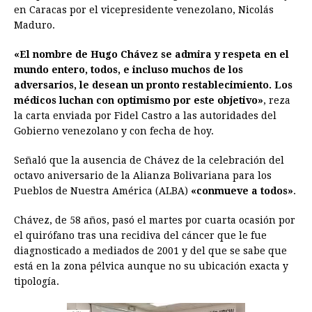
o
n
A
d
r
d
i
en Caracas por el vicepresidente venezolano, Nicolás
o
g
p
s
e
I
n
Maduro.
k
e
p
s
n
k
«El nombre de Hugo Chávez se admira y respeta en el
r
t
mundo entero, todos, e incluso muchos de los
adversarios, le desean un pronto restablecimiento. Los
médicos luchan con optimismo por este objetivo»
, reza
la carta enviada por Fidel Castro a las autoridades del
Gobierno venezolano y con fecha de hoy.
Señaló que la ausencia de Chávez de la celebración del
octavo aniversario de la Alianza Bolivariana para los
Pueblos de Nuestra América (ALBA)
«conmueve a todos»
.
Chávez, de 58 años, pasó el martes por cuarta ocasión por
el quirófano tras una recidiva del cáncer que le fue
diagnosticado a mediados de 2001 y del que se sabe que
está en la zona pélvica aunque no su ubicación exacta y
tipología.