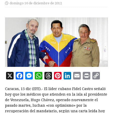
domingo 16 de diciembre de 2012
X
F
M
W
T
P
L
E
P
C
a
e
h
h
i
i
m
r
o
Caracas, 15 dic (EFE).- El líder cubano Fidel Castro señaló
c
s
a
r
n
n
a
i
p
hoy que los médicos que atienden en la isla al presidente
e
s
t
e
t
k
i
n
y
de Venezuela, Hugo Chávez, operado nuevamente el
pasado martes, luchan «con optimismo» por la
b
e
s
a
e
e
l
t
L
recuperación del mandatario, según una carta leída hoy