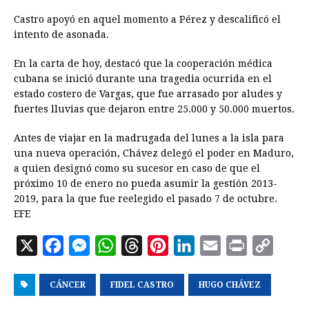
Castro apoyó en aquel momento a Pérez y descalificó el
intento de asonada.
En la carta de hoy, destacó que la cooperación médica
cubana se inició durante una tragedia ocurrida en el
estado costero de Vargas, que fue arrasado por aludes y
fuertes lluvias que dejaron entre 25.000 y 50.000 muertos.
Antes de viajar en la madrugada del lunes a la isla para
una nueva operación, Chávez delegó el poder en Maduro,
a quien designó como su sucesor en caso de que el
próximo 10 de enero no pueda asumir la gestión 2013-
2019, para la que fue reelegido el pasado 7 de octubre.
EFE
X
F
M
W
T
P
L
E
P
C
a
e
h
h
i
i
m
r
o
CÁNCER
c
s
FIDEL CASTRO
a
r
n
n
HUGO CHÁVEZ
a
i
p
e
s
t
e
t
k
i
n
y