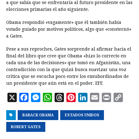
a que sabía que se enfrentaría al futuro presidente en las
elecciones primarias el año siguiente.
Obama respondió «vagamente» que él también había
votado guiado por motivos políticos, algo que «consternó»
a Gates.
Pese a sus reproches, Gates sorprende al afirmar hacia el
final del libro que cree que Obama «hizo lo correcto en
cada una de las decisiones» que tomó en Afganistán, una
contradicción con la que quizá busca suavizar una voz
crítica que se escucha poco entre los exsubordinados de
un presidente que aún está en el poder. EFE
X
F
M
W
T
P
L
E
P
C
a
e
h
h
i
i
m
r
o
BARACK OBAMA
c
s
a
r
ESTADOS UNIDOS
n
n
a
i
p
e
s
t
e
t
k
i
n
y
ROBERT GATES
b
e
s
a
e
e
l
t
L