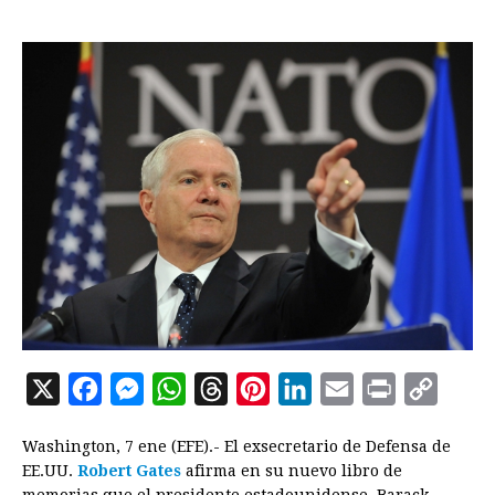
X
F
M
W
T
P
L
E
P
C
a
e
h
h
i
i
m
r
o
Washington, 7 ene (EFE).- El exsecretario de Defensa de
c
s
a
r
n
n
a
i
p
EE.UU.
Robert Gates
afirma en su nuevo libro de
e
s
t
e
t
k
i
n
y
memorias que el presidente estadounidense, Barack