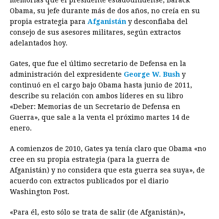
Obama, su jefe durante más de dos años, no creía en su
b
e
s
a
e
e
l
t
L
propia estrategia para
Afganistán
y desconfiaba del
o
n
A
d
r
d
i
consejo de sus asesores militares, según extractos
o
g
p
s
e
I
n
adelantados hoy.
k
e
p
s
n
k
Gates, que fue el último secretario de Defensa en la
r
t
administración del expresidente
George W. Bush
y
continuó en el cargo bajo Obama hasta junio de 2011,
describe su relación con ambos líderes en su libro
«Deber: Memorias de un Secretario de Defensa en
Guerra», que sale a la venta el próximo martes 14 de
enero.
A comienzos de 2010, Gates ya tenía claro que Obama «no
cree en su propia estrategia (para la guerra de
Afganistán) y no considera que esta guerra sea suya», de
acuerdo con extractos publicados por el diario
Washington Post.
«Para él, esto sólo se trata de salir (de Afganistán)»,