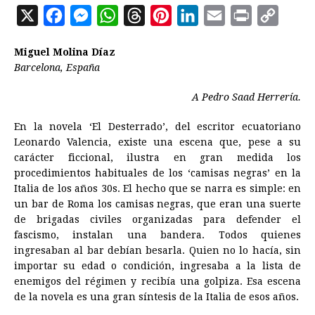
X
F
M
W
T
P
L
E
P
C
a
e
h
h
i
i
m
r
o
Miguel Molina Díaz
c
s
a
r
n
n
a
i
p
Barcelona, España
e
s
t
e
t
k
i
n
y
A Pedro Saad Herrería.
b
e
s
a
e
e
l
t
L
o
n
A
d
r
d
i
En la novela ‘El Desterrado’, del escritor ecuatoriano
o
g
p
s
e
I
n
Leonardo Valencia, existe una escena que, pese a su
carácter ficcional, ilustra en gran medida los
k
e
p
s
n
k
procedimientos habituales de los ‘camisas negras’ en la
r
t
Italia de los años 30s. El hecho que se narra es simple: en
un bar de Roma los camisas negras, que eran una suerte
de brigadas civiles organizadas para defender el
fascismo, instalan una bandera. Todos quienes
ingresaban al bar debían besarla. Quien no lo hacía, sin
importar su edad o condición, ingresaba a la lista de
enemigos del régimen y recibía una golpiza. Esa escena
de la novela es una gran síntesis de la Italia de esos años.