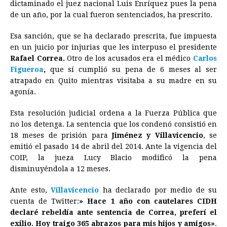
e
s
t
e
t
k
i
n
y
dictaminado el juez nacional Luis Enríquez pues la pena
de un año, por la cual fueron sentenciados, ha prescrito.
b
e
s
a
e
e
l
t
L
o
n
A
d
r
d
i
Esa sanción, que se ha declarado prescrita, fue impuesta
o
g
p
s
e
I
n
en un juicio por injurias que les interpuso el presidente
Rafael Correa.
Otro de los acusados era el médico
Carlos
k
e
p
s
n
k
Figueroa
,
que sí cumplió su pena de 6 meses al ser
r
t
atrapado en Quito mientras visitaba a su madre en su
agonía.
Esta resolución judicial ordena a la Fuerza Pública que
no los detenga. La sentencia que los condenó consistió en
18 meses de prisión para
Jiménez y Villavicencio
, se
emitió el pasado 14 de abril del 2014. Ante la vigencia del
COIP, la jueza Lucy Blacio modificó la pena
disminuyéndola a 12 meses.
Ante esto,
Villavicencio
ha declarado por medio de su
cuenta de Twitter:
» Hace 1 año con cautelares CIDH
declaré rebeldía ante sentencia de Correa, preferí el
exilio. Hoy traigo 365 abrazos para mis hijos y amigos»
.