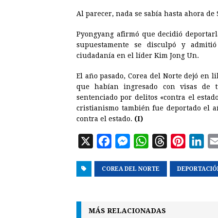
Al parecer, nada se sabía hasta ahora de
Pyongyang afirmó que decidió deportar
supuestamente se disculpó y admitió
ciudadanía en el líder Kim Jong Un.
El año pasado, Corea del Norte dejó en l
que habían ingresado con visas de 
sentenciado por delitos «contra el esta
cristianismo también fue deportado el a
contra el estado.
(I)
X
F
M
W
T
P
L
a
e
h
h
i
i
COREA DEL NORTE
c
s
a
r
DEPORTACIÓ
n
n
e
s
t
e
t
k
b
e
s
a
e
e
MÁS RELACIONADAS
o
n
A
d
r
d