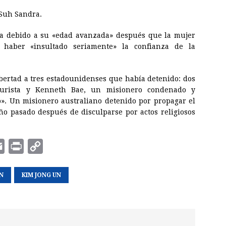
 Suh Sandra.
la debido a su «edad avanzada» después que la mujer
 haber «insultado seriamente» la confianza de la
ibertad a tres estadounidenses que había detenido: dos
turista y Kenneth Bae, un misionero condenado y
do». Un misionero australiano detenido por propagar el
ño pasado después de disculparse por actos religiosos
E
P
C
m
r
o
N
a
KIM JONG UN
i
p
i
n
y
l
t
L
i