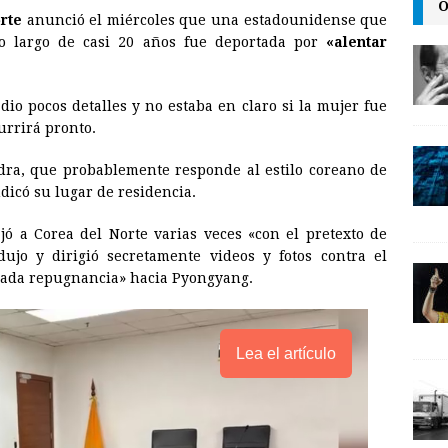
O
rte
anunció el miércoles que una estadounidense que
a
i
p
lo largo de casi 20 años fue deportada por
«alentar
i
n
y
l
t
L
dio pocos detalles y no estaba en claro si la mujer fue
i
urrirá pronto.
n
dra, que probablemente responde al estilo coreano de
k
dicó su lugar de residencia.
jó a Corea del Norte varias veces «con el pretexto de
ujo y dirigió secretamente videos y fotos contra el
rada repugnancia» hacia Pyongyang.
Lea el artículo