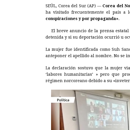
SEÚL, Corea del Sur (AP) —
Corea del No
c
s
a
r
n
n
ha visitado frecuentemente el país a 
e
s
t
e
t
k
conspiraciones y por propaganda»
.
b
e
s
a
e
e
El breve anuncio de la prensa estatal 
o
n
A
d
r
d
detenida y si su deportación ocurrió u oc
o
g
p
s
e
I
La mujer fue identificada como Suh San
k
e
p
s
n
anteponer el apellido al nombre. No se in
r
t
La declaración sostuvo que la mujer via
‘labores humanitarias’ » pero que prod
régimen norcoreano debido a su «invete