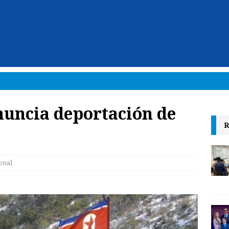
nuncia deportación de
R
onal