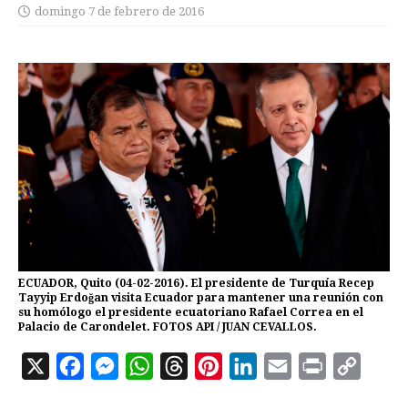
domingo 7 de febrero de 2016
ECUADOR, Quito (04-02-2016). El presidente de Turquía Recep
Tayyip Erdoğan visita Ecuador para mantener una reunión con
su homólogo el presidente ecuatoriano Rafael Correa en el
Palacio de Carondelet. FOTOS API / JUAN CEVALLOS.
X
F
M
W
T
P
L
E
P
C
a
e
h
h
i
i
m
r
o