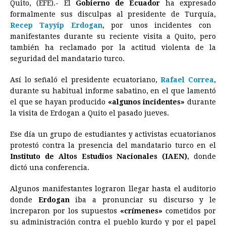
Quito, (EFE).- El
Gobierno de
Ecuador
ha expresado
c
s
a
r
n
n
a
i
p
formalmente sus disculpas al presidente de Turquía,
e
s
t
e
t
k
i
n
y
Recep Tayyip Erdogan
, por unos incidentes con
manifestantes durante su reciente visita a Quito, pero
b
e
s
a
e
e
l
t
L
también ha reclamado por la actitud violenta de la
o
n
A
d
r
d
i
seguridad del mandatario turco.
o
g
p
s
e
I
n
Así lo señaló el presidente ecuatoriano,
Rafael Correa
,
k
e
p
s
n
k
durante su habitual informe sabatino, en el que lamentó
r
t
el que se hayan producido
«algunos incidentes»
durante
la visita de Erdogan a Quito el pasado jueves.
Ese día un grupo de estudiantes y activistas ecuatorianos
protestó contra la presencia del mandatario turco en el
Instituto de Altos Estudios Nacionales (IAEN)
, donde
dictó una conferencia.
Algunos manifestantes lograron llegar hasta el auditorio
donde
Erdogan
iba a pronunciar su discurso y le
increparon por los supuestos
«crímenes»
cometidos por
su administración contra el pueblo kurdo y por el papel