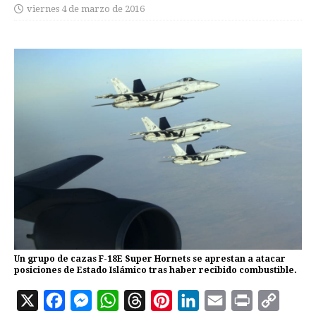
viernes 4 de marzo de 2016
Un grupo de cazas F-18E Super Hornets se aprestan a atacar
posiciones de Estado Islámico tras haber recibido combustible.
X
F
M
W
T
P
L
E
P
C