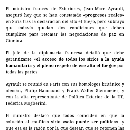
a
e
h
h
i
i
m
r
o
El ministro francés de Exteriores, Jean-Marc Ayrault,
c
s
a
r
n
n
a
i
p
aseguró hoy que se han constatado
«progresos reales»
e
s
t
e
t
k
i
n
y
en
Siria
tras la declaración del alto el fuego, pero subrayó
que todavía quedan dos condiciones que deben
b
e
s
a
e
e
l
t
L
cumplirse para retomar las negociaciones de paz en
o
n
A
d
r
d
i
Ginebra.
o
g
p
s
e
I
n
El jefe de la diplomacia francesa detalló que debe
k
e
p
s
n
k
garantizarse
«el acceso de todos los sirios a la ayuda
r
t
humanitaria y el pleno respeto de ese alto el fuego»
por
todas las partes.
Ayrault se reunió en París con sus homólogos británico y
alemán, Philip Hammond y Frank-Walter Steinmeier, y
con la alta representante de Política Exterior de la UE,
Federica Mogherini.
El ministro destacó que todos coinciden en que la
solución al conflicto sirio
«solo puede ser política»
, y
que esa es la razón por la que desean que se retomen las