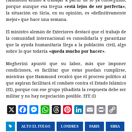
Hammond animó a trabajar a partir de lo ya conseguido,
porque aunque esa tregua
«está lejos de ser perfecta»
,
la situación en
Siria
, en su opinión, es «definitivamente
mejor» que hace una semana.
El ministro alemán de Exteriores destacó que el trabajo de
la comunidad internacional es consolidarla y garantizar
que la ayuda humanitaria llega a la población civil, algo
sobre lo que todavía
«queda mucho por hacer»
.
Mogherini apuntó que su labor, más que imponer
condiciones, es facilitar que estas puedan cumplirse,
mientras que Hammond recalcó que el proceso político al
que aspiran facilitará el combate contra el Estado Islámico
(EI), porque con ese grupo yihadista la respuesta debe ser
militar y no hay negociación posible. EFE (I)
X
F
M
W
T
P
L
E
P
C
a
e
h
h
i
i
m
r
o
ALTO EL FUEGO
c
s
a
r
LONDRES
n
n
PARIS
a
i
SIRIA
p