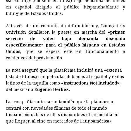
«streaming» (emisión en línea) bajo demanda de filmes
en español dirigido al público hispanohablante y
b
e
s
a
e
e
l
t
L
bilingüe de Estados Unidos.
o
n
A
d
r
d
i
o
g
p
s
e
I
n
A través de un comunicado difundido hoy, Lionsgate y
Univisión detallaron la puesta en marcha del
«primer
k
e
p
s
n
k
servicio de video bajo demanda diseñado
r
t
específicamente» para el público hispano en Estados
Unidos
, que se espera esté en funcionamiento a
comienzos del próximo año.
La nota aseguró que la plataforma incluirá una «extensa
lista de títulos» con películas dobladas al español y éxitos
latinos de la taquilla como
«Instructions Not Included»,
del mexicano
Eugenio Derbez.
Las compañías afirmaron también que la plataforma
contará con novedades fílmicas de todo el mundo
hispano, «muchas de ellas disponibles el mismo día en
que lleguen al cine en mercados de Latinoamérica».