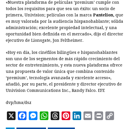
«Nuestra plataforma de películas ‘premium’ cumple con
todos los requisitos para que sea un éxito: un socio de
primera, Univision; películas con la marca
Pantelion,
que
es muy valorada por la audiencia hispanohablante; sólida
administración; excelente propiedad intelectual, y una
oportunidad bien definida en el mercado», dijo el director
ejecutivo de Lionsgate, Jon Feltheimer.
«Hoy en día, los cinéfilos bilingües e hispanohablantes
son uno de los segmentos de más rápido crecimiento del
sector de entretenimiento, y esta nueva plataforma ofrece
una propuesta de valor única que combina contenido
‘premium’, tecnología avanzada y excelente acceso»,
añadió, por su parte, el presidente y director ejecutivo de
Univision Communications Inc., Randy Falco. EFE
dvp/hma/dsz
X
F
M
W
T
P
L
E
P
C
a
e
h
h
i
i
m
r
o