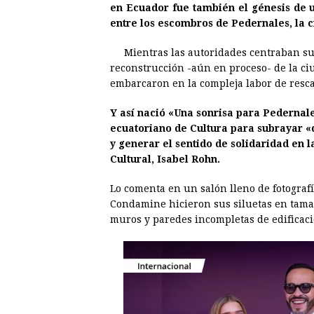
en
Ecuador
fue también el génesis de u
e
s
t
e
t
k
entre los escombros de Pedernales, la c
b
e
s
a
e
e
Mientras las autoridades centraban sus
o
n
A
d
r
d
reconstrucción -aún en proceso- de la ci
o
g
p
s
e
I
embarcaron en la compleja labor de rescat
k
e
p
s
n
Y así nació «Una sonrisa para Pedernale
r
t
ecuatoriano de Cultura para subrayar 
y generar el sentido de solidaridad en l
Cultural, Isabel Rohn.
Lo comenta en un salón lleno de fotograf
Condamine hicieron sus siluetas en tamañ
muros y paredes incompletas de edificaci