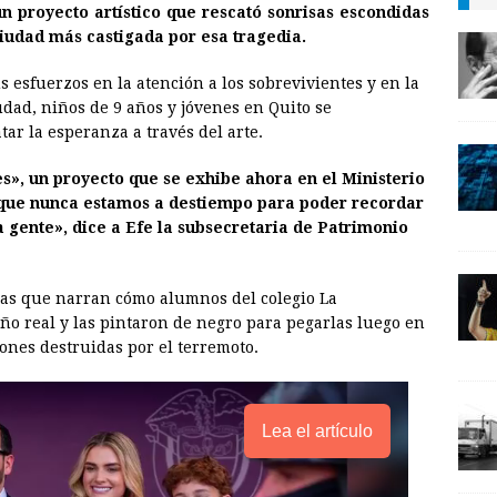
n proyecto artístico que rescató sonrisas escondidas
i
n
y
iudad más castigada por esa tragedia.
l
t
L
 esfuerzos en la atención a los sobrevivientes y en la
i
udad, niños de 9 años y jóvenes en Quito se
n
ar la esperanza a través del arte.
k
s», un proyecto que se exhibe ahora en el Ministerio
«que nunca estamos a destiempo para poder recordar
a gente», dice a Efe la subsecretaria de Patrimonio
ías que narran cómo alumnos del colegio La
o real y las pintaron de negro para pegarlas luego en
ones destruidas por el terremoto.
Lea el artículo