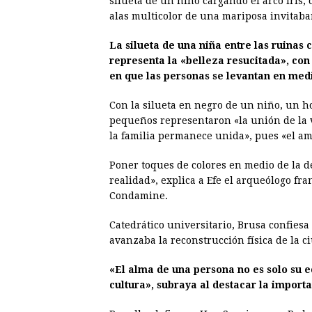
silueta de un niño cargando el arco iris
alas multicolor de una mariposa invitaban
La silueta de una niña entre las ruinas 
representa la «belleza resucitada», con
en que las personas se levantan en medi
Con la silueta en negro de un niño, un h
pequeños representaron «la unión de la 
la familia permanece unida», pues «el am
Poner toques de colores en medio de la 
realidad», explica a Efe el arqueólogo fra
Condamine.
Catedrático universitario, Brusa confies
avanzaba la reconstrucción física de la c
«El alma de una persona no es solo su e
cultura», subraya al destacar la importa