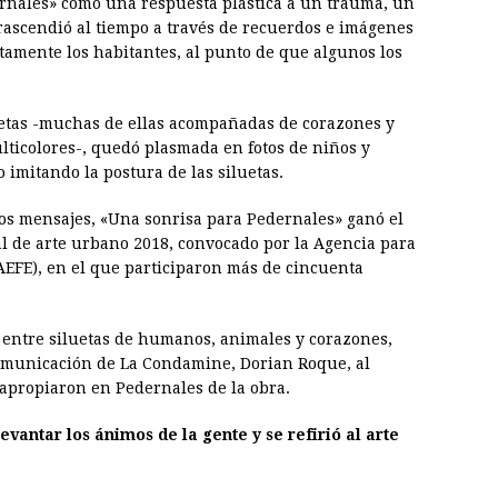
ernales» como una respuesta plástica a un trauma, un
trascendió al tiempo a través de recuerdos e imágenes
tamente los habitantes, al punto de que algunos los
luetas -muchas de ellas acompañadas de corazones y
multicolores-, quedó plasmada en fotos de niños y
 imitando la postura de las siluetas.
e los mensajes, «Una sonrisa para Pedernales» ganó el
l de arte urbano 2018, convocado por la Agencia para
AEFE), en el que participaron más de cincuenta
, entre siluetas de humanos, animales y corazones,
 Comunicación de La Condamine, Dorian Roque, al
apropiaron en Pedernales de la obra.
evantar los ánimos de la gente y se refirió al arte