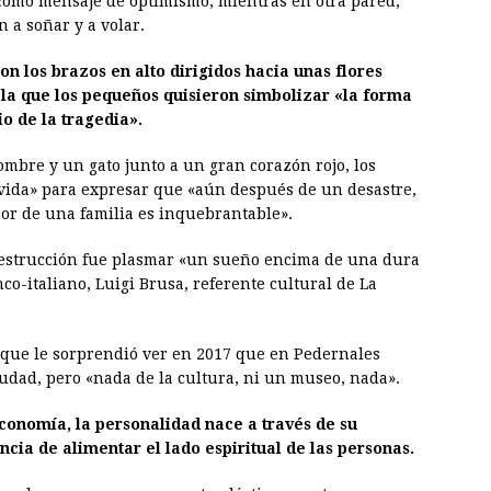
, como mensaje de optimismo, mientras en otra pared,
 a soñar y a volar.
con los brazos en alto dirigidos hacia unas flores
 la que los pequeños quisieron simbolizar «la forma
o de la tragedia».
ombre y un gato junto a un gran corazón rojo, los
vida» para expresar que «aún después de un desastre,
or de una familia es inquebrantable».
destrucción fue plasmar «un sueño encima de una dura
nco-italiano, Luigi Brusa, referente cultural de La
a que le sorprendió ver en 2017 que en Pedernales
iudad, pero «nada de la cultura, ni un museo, nada».
conomía, la personalidad nace a través de su
ncia de alimentar el lado espiritual de las personas.