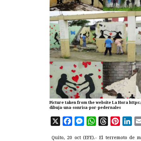
Picture taken from the website La Hora https
dibuja-una-sonrisa-por-pedernales
X
F
M
W
T
P
L
a
e
h
h
i
i
Quito, 20 oct (EFE).- El terremoto de
c
s
a
r
n
n