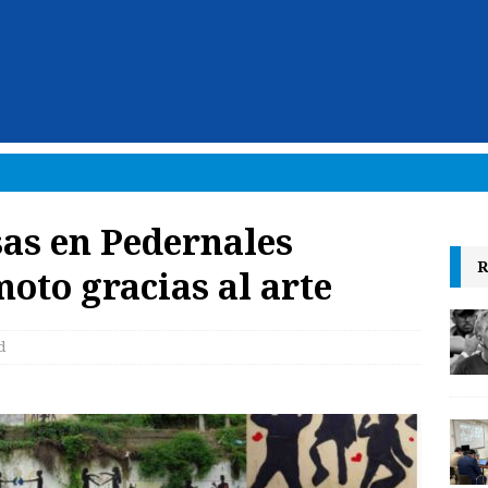
sas en Pedernales
R
oto gracias al arte
d