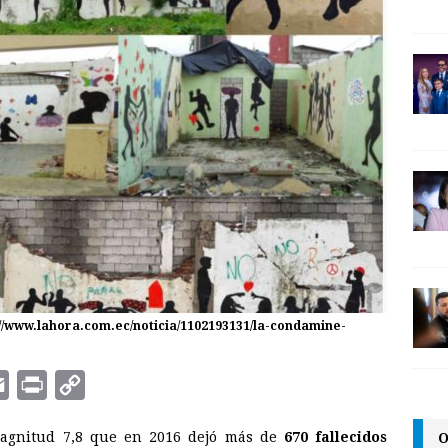
://www.lahora.com.ec/noticia/1102193131/la-condamine-
E
P
C
m
r
o
O
 magnitud 7,8 que en 2016 dejó más de
670 fallecidos
a
i
p