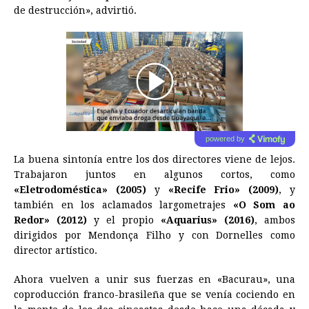
de destrucción», advirtió.
00:00
/
01:00
powered by
La buena sintonía entre los dos directores viene de lejos.
Trabajaron juntos en algunos cortos, como
«Eletrodoméstica» (2005)
y
«Recife Frio» (2009)
, y
también en los aclamados largometrajes
«O Som ao
Redor» (2012)
y el propio
«Aquarius» (2016)
, ambos
dirigidos por Mendonça Filho y con Dornelles como
director artístico.
Ahora vuelven a unir sus fuerzas en «Bacurau», una
coproducción franco-brasileña que se venía cociendo en