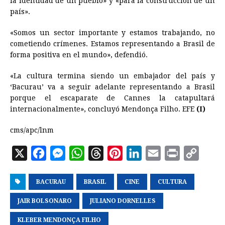
la identidad de un pueblo» y «para la construcción de un
país».
«Somos un sector importante y estamos trabajando, no
cometiendo crímenes. Estamos representando a Brasil de
forma positiva en el mundo», defendió.
«La cultura termina siendo un embajador del país y
‘Bacurau’ va a seguir adelante representando a Brasil
porque el escaparate de Cannes la catapultará
internacionalmente», concluyó Mendonça Filho. EFE
(I)
cms/apc/lnm
X
F
M
W
T
P
L
E
P
C
a
e
h
h
i
i
m
r
o
BACURAU
c
s
BRASIL
a
r
n
CINE
n
CULTURA
a
i
p
e
s
t
e
t
k
i
n
y
JAIR BOLSONARO
JULIANO DORNELLES
b
e
s
a
e
e
l
t
L
KLEBER MENDONÇA FILHO