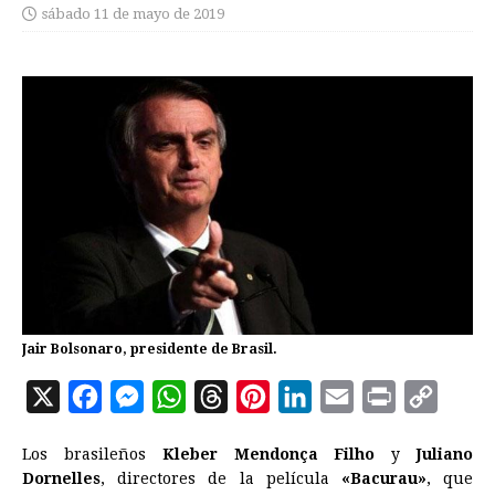
sábado 11 de mayo de 2019
Jair Bolsonaro, presidente de Brasil.
X
F
M
W
T
P
L
E
P
C
a
e
h
h
i
i
m
r
o
Los brasileños
Kleber Mendonça Filho
y
Juliano
c
s
a
r
n
n
a
i
p
Dornelles
, directores de la película
«Bacurau»
, que