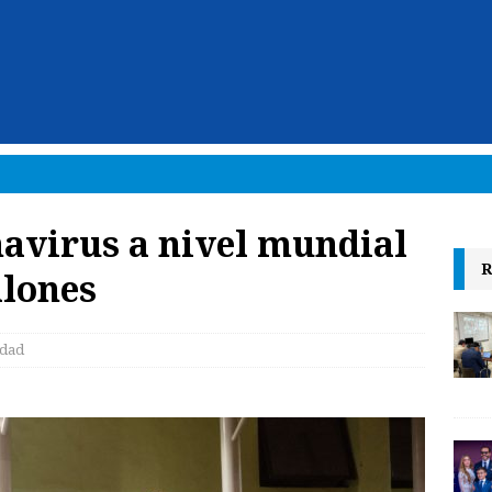
navirus a nivel mundial
R
llones
edad