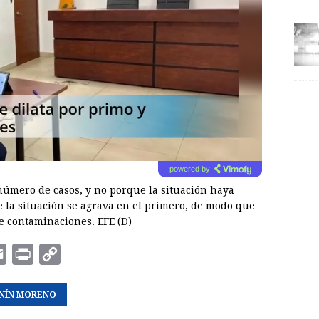
powered by
 número de casos, y no porque la situación haya
e la situación se agrava en el primero, de modo que
e contaminaciones. EFE (D)
E
P
C
m
r
o
NÍN MORENO
a
i
p
i
n
y