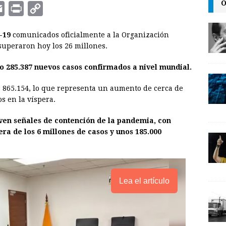
O
E
P
C
m
r
o
-19
comunicados oficialmente a la Organización
a
i
p
 superaron hoy los 26 millones.
i
n
y
do 285.387 nuevos casos confirmados a nivel mundial.
l
t
L
i
s 865.154, lo que representa un aumento de cerca de
n
s en la víspera.
k
ven señales de contención de la pandemia, con
ra de los 6 millones de casos y unos 185.000
Lea el artículo