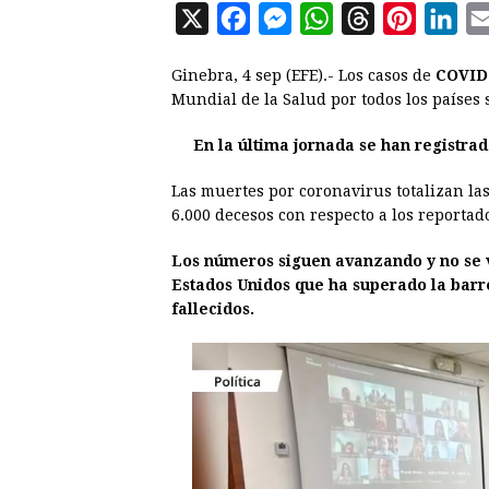
X
F
M
W
T
P
L
a
e
h
h
i
i
Ginebra, 4 sep (EFE).- Los casos de
COVID
c
s
a
r
n
n
Mundial de la Salud por todos los países
e
s
t
e
t
k
En la última jornada se han registra
b
e
s
a
e
e
o
n
A
d
r
d
Las muertes por coronavirus totalizan la
o
g
p
s
e
I
6.000 decesos con respecto a los reportado
k
e
p
s
n
Los números siguen avanzando y no se 
r
t
Estados Unidos que ha superado la barre
fallecidos.