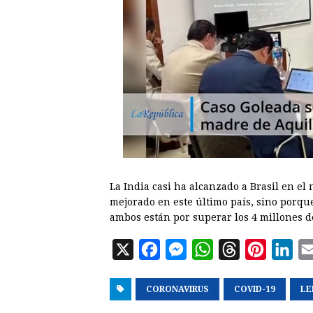
La India casi ha alcanzado a Brasil en el
mejorado en este último país, sino porqu
ambos están por superar los 4 millones d
X
F
M
W
T
P
L
a
e
h
h
i
i
CORONAVIRUS
c
s
a
COVID-19
r
n
n
LE
e
s
t
e
t
k