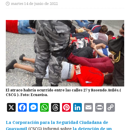
martes 14 de junio de 2022
El atraco habría ocurrido entre las calles 27 y Rosendo Avilés.(
CSCG ). Foto: Ecuavisa.
X
F
M
W
T
P
L
E
P
C
a
e
h
h
i
i
m
r
o
La Corporación para la Seguridad Ciudadana de
c
s
a
r
n
n
a
i
p
Guayaquil
(CSCG) informó sobre
la detención de un