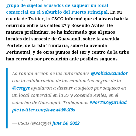
e
s
t
e
t
k
i
n
y
grupo de sujetos acusados de saquear un local
comercial en el Suburbio del Puerto Principal
b
e
s
a
e
e
l
. En su
t
L
cuenta de Twitter, la
CSCG informó que el atraco habría
o
n
A
d
r
d
i
ocurrido entre las calles 27 y Rosendo Avilés
.
De
o
g
p
s
e
I
n
manera preliminar, se ha informado que algunos
locales del suroeste de Guayaquil, sobre la avenida
k
e
p
s
n
k
Portete; de la Isla Trinitaria, sobre la avenida
r
t
Perimetral, y de otros puntos del sur y centro de la urbe
han cerrado por precaución ante posibles saqueos
.
La rápida acción de las autoridades
@PoliciaEcuador
con la colaboración de las camionetas negras de la
@cscgye
ayudaron a detener a sujetos por saqueos en
un local comercial en la 27 y Rosendo Avilés, en el
suburbio de Guayaquil. Trabajamos
#PorTuSeguridad
pic.twitter.com/AwzwhNvX6s
— CSCG (@cscgye)
June 14, 2022