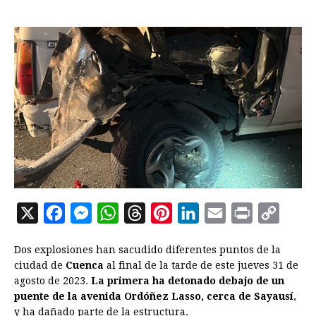
X
F
M
W
T
P
L
E
P
C
a
e
h
h
i
i
m
r
o
Dos explosiones han sacudido diferentes puntos de la
c
s
a
r
n
n
a
i
p
ciudad de
Cuenca
al final de la tarde de este jueves 31 de
e
s
t
e
t
k
i
n
y
agosto de 2023.
La primera ha detonado debajo de un
puente de la avenida Ordóñez Lasso, cerca de Sayausí
b
e
s
a
e
e
l
t
L
,
y ha dañado parte de la estructura.