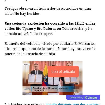
o
n
A
d
r
d
i
o
g
p
s
e
I
n
Testigos observaron huir a dos desconocidos en una
moto. No hay heridos.
k
e
p
s
n
k
r
t
Una segunda explosión ha ocurrido a las 18h40 en las
calles Río Upano y Río Palora, en Totoracocha
, y ha
dañado un vehículo Trooper.
El dueño del vehículo, citado por el diario El Mercurio,
dice creer que uno de los sospechosos hoy estuvo en la
puerta de la escuela de su hija.
Lea el artículo
powered by
Los hechos han ocurrido
un día después que dos coches-