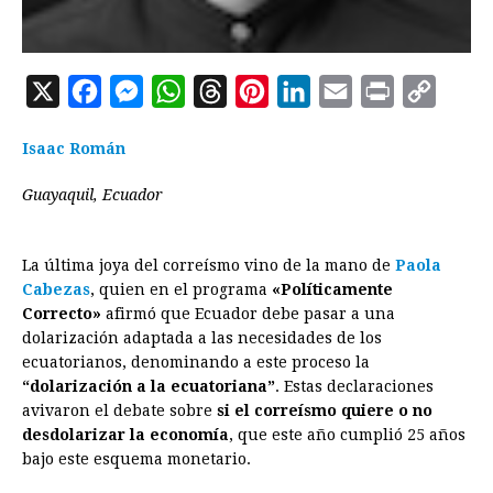
X
F
M
W
T
P
L
E
P
C
a
e
h
h
i
i
m
r
o
Isaac Román
c
s
a
r
n
n
a
i
p
e
s
t
e
t
k
i
n
y
Guayaquil, Ecuador
b
e
s
a
e
e
l
t
L
o
n
A
d
r
d
i
La última joya del correísmo vino de la mano de
Paola
o
g
p
s
e
I
n
Cabezas
, quien en el programa
«Políticamente
Correcto»
afirmó que Ecuador debe pasar a una
k
e
p
s
n
k
dolarización adaptada a las necesidades de los
r
t
ecuatorianos, denominando a este proceso la
“dolarización a la ecuatoriana”
. Estas declaraciones
avivaron el debate sobre
si el correísmo quiere o no
desdolarizar la economía
, que este año cumplió 25 años
bajo este esquema monetario.