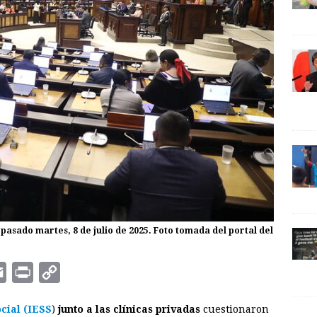
 pasado martes, 8 de julio de 2025. Foto tomada del portal del
E
P
C
m
r
o
cial (IESS
)
junto a las clínicas privadas
cuestionaron
a
i
p