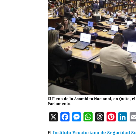
El Pleno de la Asamblea Nacional, en Quito, el
Parlamento.
X
F
M
W
T
P
L
a
e
h
h
i
i
El
Instituto Ecuatoriano de Seguridad So
c
s
a
r
n
n