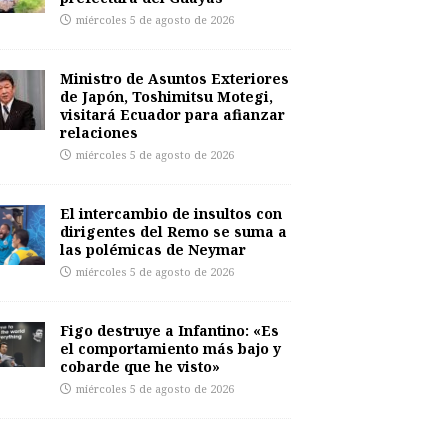
miércoles 5 de agosto de 2026
Ministro de Asuntos Exteriores
de Japón, Toshimitsu Motegi,
visitará Ecuador para afianzar
relaciones
miércoles 5 de agosto de 2026
El intercambio de insultos con
dirigentes del Remo se suma a
las polémicas de Neymar
miércoles 5 de agosto de 2026
Figo destruye a Infantino: «Es
el comportamiento más bajo y
cobarde que he visto»
miércoles 5 de agosto de 2026