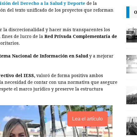
sión del Derecho a la Salud y Deporte
de la
i
n
y
ión del texto unificado de los proyectos que reforman
O
l
t
L
i
r la discrecionalidad y hacer más transparentes los
n
 fines de lucro de la
Red Privada Complementaria de
oritarios.
k
stema Nacional de Información en Salud
y a mejorar
ectivo del IESS,
valoró de forma positiva ambos
 la necesidad de contar con una normativa que asegure
espete el marco jurídico y preserve la estructura
Lea el artículo