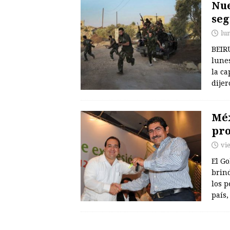
Nue
seg
lun
BEIR
lunes
la ca
dije
Méx
pro
vi
El G
brind
los 
país,