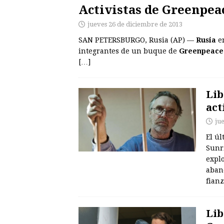
Activistas de Greenpeac
jueves 26 de diciembre de 2013
SAN PETERSBURGO, Rusia (AP) —
Rusia
en
integrantes de un buque de
Greenpeace
[…]
Lib
act
ju
El úl
Sunri
explo
aband
fian
Lib