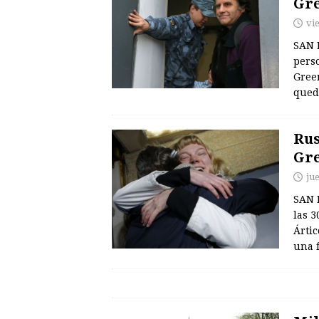
Gr
vi
SAN 
pers
Green
qued
Rus
Gr
ju
SAN 
las 3
Ártic
una 