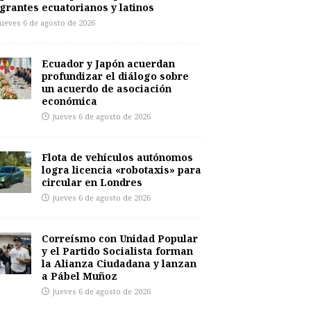
grantes ecuatorianos y latinos
jueves 6 de agosto de 2026
Ecuador y Japón acuerdan
profundizar el diálogo sobre
un acuerdo de asociación
económica
jueves 6 de agosto de 2026
Flota de vehículos autónomos
logra licencia «robotaxis» para
circular en Londres
jueves 6 de agosto de 2026
Correísmo con Unidad Popular
y el Partido Socialista forman
la Alianza Ciudadana y lanzan
a Pábel Muñoz
jueves 6 de agosto de 2026