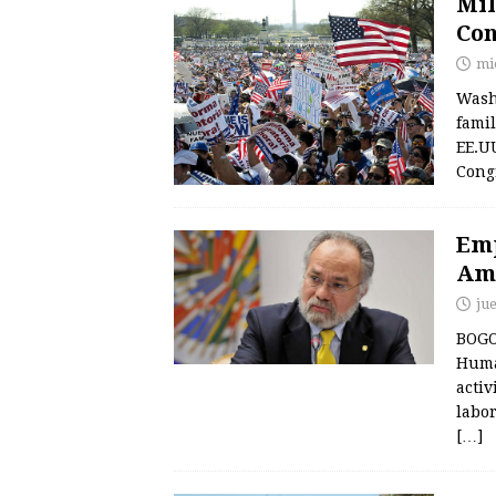
Mil
Con
mi
Washi
famil
EE.UU
Cong
Emp
Amé
ju
BOGO
Huma
activ
labor
[…]