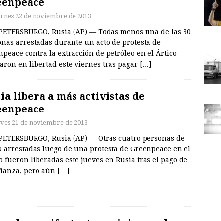
eenpeace
ernes 22 de noviembre de 2013
PETERSBURGO, Rusia (AP) — Todas menos una de las 30
onas arrestadas durante un acto de protesta de
peace contra la extracción de petróleo en el Ártico
aron en libertad este viernes tras pagar
[…]
ia libera a más activistas de
eenpeace
eves 21 de noviembre de 2013
PETERSBURGO, Rusia (AP) — Otras cuatro personas de
0 arrestadas luego de una protesta de Greenpeace en el
o fueron liberadas este jueves en Rusia tras el pago de
fianza, pero aún
[…]