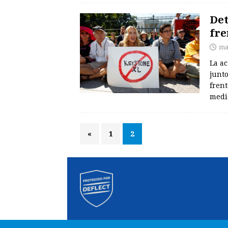
Det
fre
ma
La a
junt
frent
medi
«
1
2