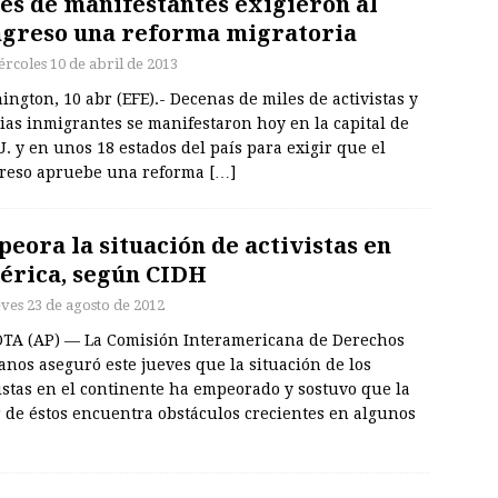
es de manifestantes exigieron al
greso una reforma migratoria
ércoles 10 de abril de 2013
ngton, 10 abr (EFE).- Decenas de miles de activistas y
ias inmigrantes se manifestaron hoy en la capital de
. y en unos 18 estados del país para exigir que el
reso apruebe una reforma
[…]
eora la situación de activistas en
rica, según CIDH
eves 23 de agosto de 2012
TA (AP) — La Comisión Interamericana de Derechos
nos aseguró este jueves que la situación de los
istas en el continente ha empeorado y sostuvo que la
 de éstos encuentra obstáculos crecientes en algunos