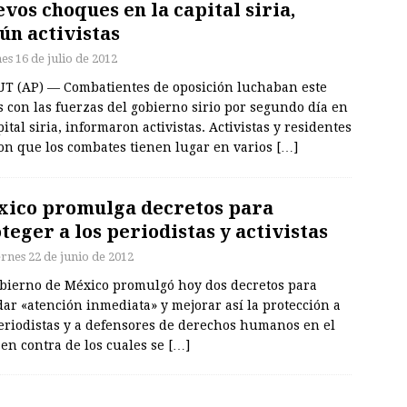
vos choques en la capital siria,
ún activistas
es 16 de julio de 2012
UT (AP) — Combatientes de oposición luchaban este
 con las fuerzas del gobierno sirio por segundo día en
pital siria, informaron activistas. Activistas y residentes
ron que los combates tienen lugar en varios
[…]
ico promulga decretos para
teger a los periodistas y activistas
ernes 22 de junio de 2012
obierno de México promulgó hoy dos decretos para
ar «atención inmediata» y mejorar así la protección a
periodistas y a defensores de derechos humanos en el
 en contra de los cuales se
[…]