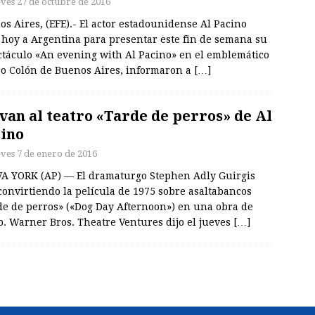
eves 27 de octubre de 2016
s Aires, (EFE).- El actor estadounidense Al Pacino
 hoy a Argentina para presentar este fin de semana su
ctáculo «An evening with Al Pacino» en el emblemático
ro Colón de Buenos Aires, informaron a
[…]
van al teatro «Tarde de perros» de Al
ino
eves 7 de enero de 2016
A YORK (AP) — El dramaturgo Stephen Adly Guirgis
convirtiendo la película de 1975 sobre asaltabancos
de de perros» («Dog Day Afternoon») en una obra de
o. Warner Bros. Theatre Ventures dijo el jueves
[…]