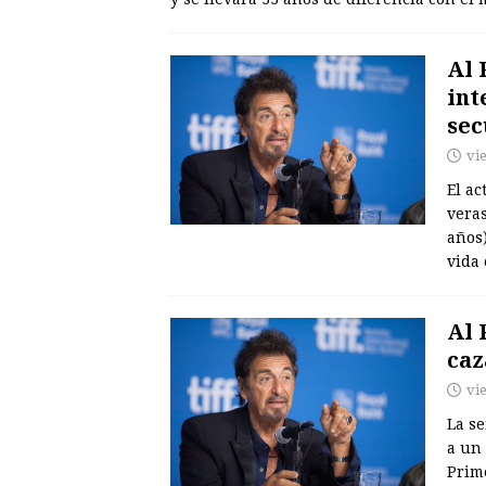
Al 
int
sec
vi
El ac
veras
años)
vida
Al 
caz
vi
La se
a un
Prim