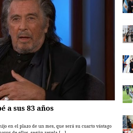
é a sus 83 años
 hijo en el plazo de un mes, que será su cuarto vástago
 mayor de ellos, según revela
[…]