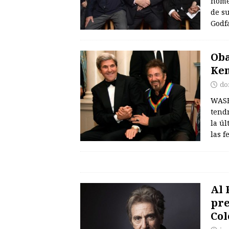
homen
de s
Godf
Oba
Ken
do
WASH
tend
la úl
las 
Al 
pre
Col