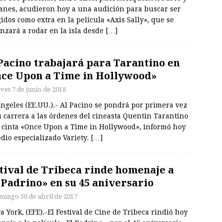
anes, acudieron hoy a una audición para buscar ser
idos como extra en la película «Axis Sally», que se
nzará a rodar en la isla desde
[…]
Pacino trabajará para Tarantino en
ce Upon a Time in Hollywood»
eves 7 de junio de 2018
ngeles (EE.UU.).- Al Pacino se pondrá por primera vez
 carrera a las órdenes del cineasta Quentin Tarantino
a cinta «Once Upon a Time in Hollywood», informó hoy
dio especializado Variety.
[…]
tival de Tribeca rinde homenaje a
 Padrino» en su 45 aniversario
mingo 30 de abril de 2017
 York, (EFE).-El Festival de Cine de Tribeca rindió hoy