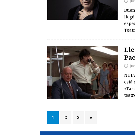
ju
Bueno
llegó
espe
Teat
Lle
Pac
ju
NUEV
está 
«Tar
teatr
1
2
3
»