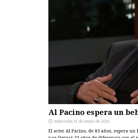
Al Pacino espera un beb
miércoles 31 de mayo de 2023
El actor Al Pacino, de 83 años, espera un
y se llevará 33 años de diferencia con el