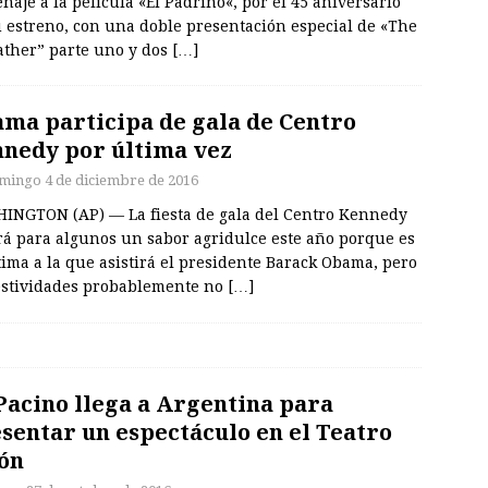
aje a la película «El Padrino«, por el 45 aniversario
u estreno, con una doble presentación especial de «The
ather” parte uno y dos
[…]
ma participa de gala de Centro
nedy por última vez
mingo 4 de diciembre de 2016
INGTON (AP) — La fiesta de gala del Centro Kennedy
rá para algunos un sabor agridulce este año porque es
tima a la que asistirá el presidente Barack Obama, pero
festividades probablemente no
[…]
Pacino llega a Argentina para
sentar un espectáculo en el Teatro
ón