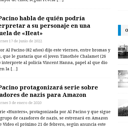
Pacino habla de quién podría
erpretar a su personaje en una
O
uela de «Heat»
ernes 17 de junio de 2022
tor Al Pacino (82 años) dijo este viernes, entre bromas y
, que le gustaría que el joven Timothée Chalamet (26
 interprete al policía Vincent Hanna, papel al que dio
 en la
[…]
Pacino protagonizará serie sobre
adores de nazis para Amazon
ernes 3 de enero de 2020
rie «Hunters», protagonizada por Al Pacino y que sigue
 grupo de cazadores de nazis, se estrenará en Amazon
e Video el próximo 21 de febrero, según anuncia este