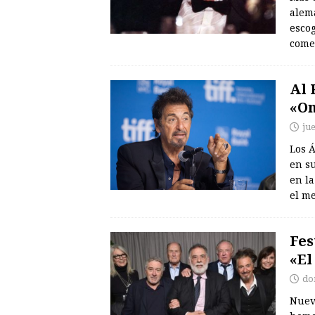
alem
escog
come
Al 
«On
ju
Los Á
en su
en l
el me
Fes
«El
do
Nueva