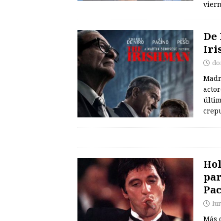
vier
De 
Iri
do
Madri
actor
últim
crep
Hol
par
Pac
lu
Más d