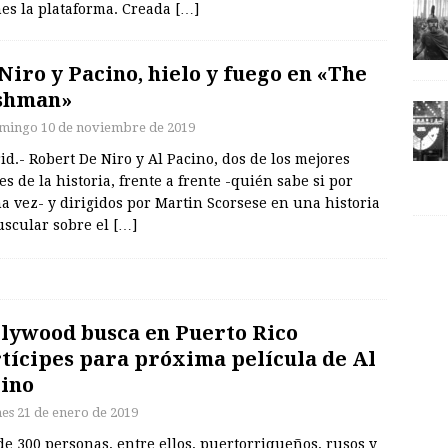
nes la plataforma. Creada
[…]
Niro y Pacino, hielo y fuego en «The
shman»
mingo 10 de noviembre de 2019
d.- Robert De Niro y Al Pacino, dos de los mejores
es de la historia, frente a frente -quién sabe si por
a vez- y dirigidos por Martin Scorsese en una historia
uscular sobre el
[…]
lywood busca en Puerto Rico
tícipes para próxima película de Al
ino
nes 21 de enero de 2019
e 300 personas, entre ellos, puertorriqueños, rusos y