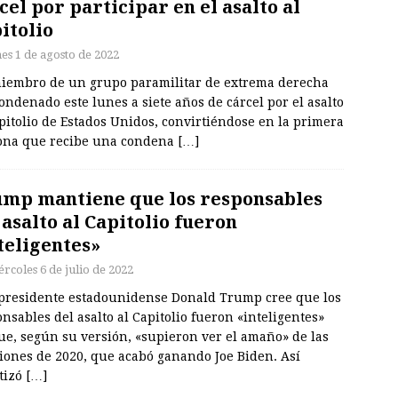
cel por participar en el asalto al
itolio
nes 1 de agosto de 2022
iembro de un grupo paramilitar de extrema derecha
ondenado este lunes a siete años de cárcel por el asalto
pitolio de Estados Unidos, convirtiéndose en la primera
ona que recibe una condena
[…]
mp mantiene que los responsables
 asalto al Capitolio fueron
teligentes»
rcoles 6 de julio de 2022
xpresidente estadounidense Donald Trump cree que los
nsables del asalto al Capitolio fueron «inteligentes»
ue, según su versión, «supieron ver el amaño» de las
iones de 2020, que acabó ganando Joe Biden. Así
etizó
[…]