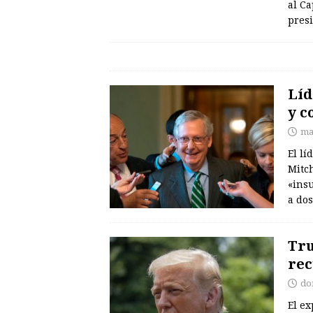
al Ca
pres
Líd
y c
ma
El lí
Mitch
«insu
a dos
Tru
rec
do
El e