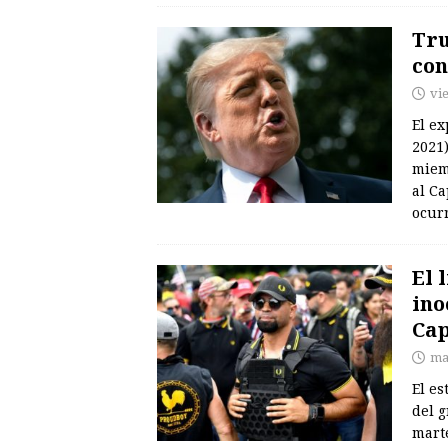
Tru
con
vi
El e
2021)
miem
al Ca
ocur
El 
ino
Cap
ma
El e
del g
marte