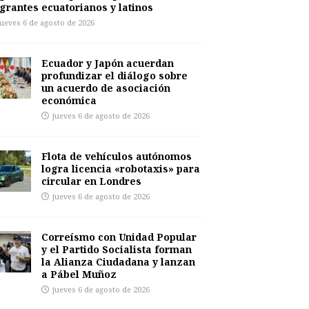
grantes ecuatorianos y latinos
jueves 6 de agosto de 2026
Ecuador y Japón acuerdan
profundizar el diálogo sobre
un acuerdo de asociación
económica
jueves 6 de agosto de 2026
Flota de vehículos autónomos
logra licencia «robotaxis» para
circular en Londres
jueves 6 de agosto de 2026
Correísmo con Unidad Popular
y el Partido Socialista forman
la Alianza Ciudadana y lanzan
a Pábel Muñoz
jueves 6 de agosto de 2026