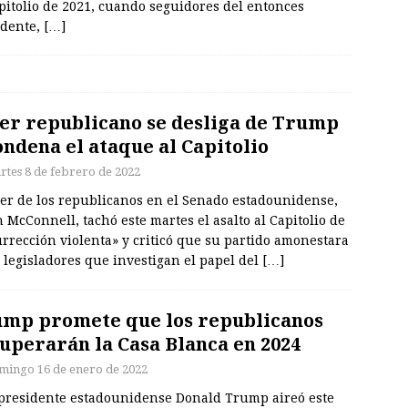
pitolio de 2021, cuando seguidores del entonces
idente,
[…]
er republicano se desliga de Trump
ondena el ataque al Capitolio
rtes 8 de febrero de 2022
der de los republicanos en el Senado estadounidense,
 McConnell, tachó este martes el asalto al Capitolio de
rrección violenta» y criticó que su partido amonestara
 legisladores que investigan el papel del
[…]
mp promete que los republicanos
uperarán la Casa Blanca en 2024
mingo 16 de enero de 2022
xpresidente estadounidense Donald Trump aireó este