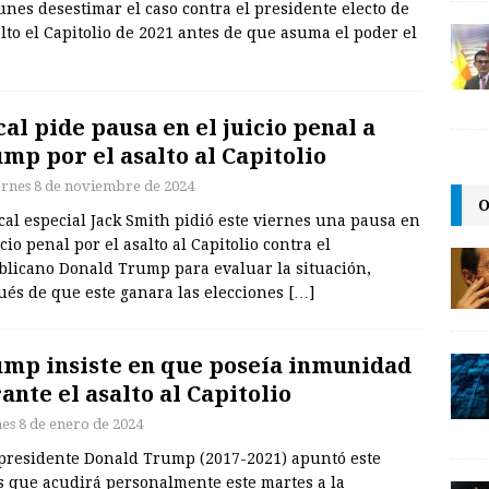
 lunes desestimar el caso contra el presidente electo de
to el Capitolio de 2021 antes de que asuma el poder el
cal pide pausa en el juicio penal a
mp por el asalto al Capitolio
ernes 8 de noviembre de 2024
O
scal especial Jack Smith pidió este viernes una pausa en
icio penal por el asalto al Capitolio contra el
blicano Donald Trump para evaluar la situación,
ués de que este ganara las elecciones
[…]
mp insiste en que poseía inmunidad
ante el asalto al Capitolio
nes 8 de enero de 2024
xpresidente Donald Trump (2017-2021) apuntó este
s que acudirá personalmente este martes a la