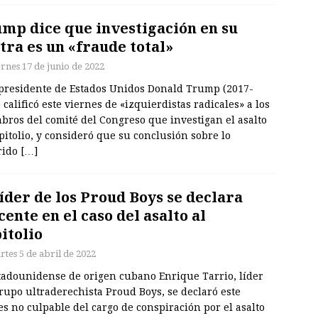
mp dice que investigación en su
tra es un «fraude total»
ernes 17 de junio de 2022
xpresidente de Estados Unidos Donald Trump (2017-
 calificó este viernes de «izquierdistas radicales» a los
bros del comité del Congreso que investigan el asalto
pitolio, y consideró que su conclusión sobre lo
rido
[…]
líder de los Proud Boys se declara
cente en el caso del asalto al
itolio
rtes 5 de abril de 2022
stadounidense de origen cubano Enrique Tarrio, líder
rupo ultraderechista Proud Boys, se declaró este
s no culpable del cargo de conspiración por el asalto