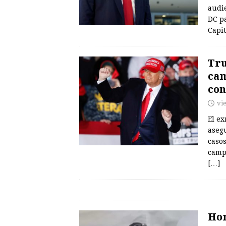
audi
DC p
Capi
Tru
cam
co
vie
El e
aseg
casos
campa
[…]
Hom