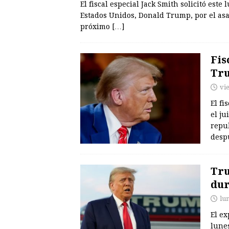
El fiscal especial Jack Smith solicitó este
Estados Unidos, Donald Trump, por el asal
próximo
[…]
Fis
Tru
vi
El fi
el ju
repu
desp
Tru
dur
lu
El e
lune