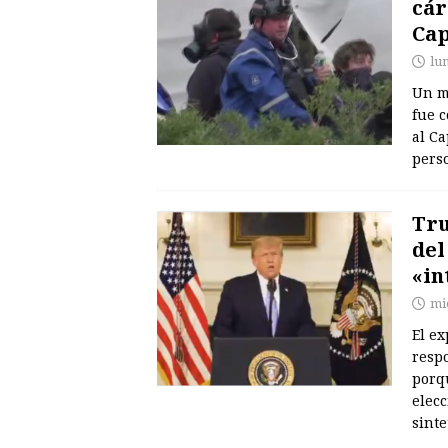
cár
Cap
lu
Un m
fue c
al Ca
pers
Tru
del
«in
mié
El e
respo
porq
elecc
sint