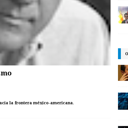
O
ismo
hacia la frontera méxico-americana
.