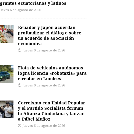
grantes ecuatorianos y latinos
jueves 6 de agosto de 2026
Ecuador y Japón acuerdan
profundizar el diálogo sobre
un acuerdo de asociación
económica
jueves 6 de agosto de 2026
Flota de vehículos autónomos
logra licencia «robotaxis» para
circular en Londres
jueves 6 de agosto de 2026
Correísmo con Unidad Popular
y el Partido Socialista forman
la Alianza Ciudadana y lanzan
a Pábel Muñoz
jueves 6 de agosto de 2026