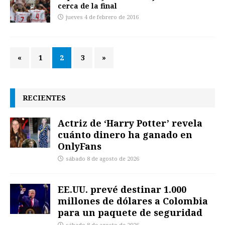
cerca de la final
jueves 4 de febrero de 2016
«
1
2
3
»
RECIENTES
Actriz de ‘Harry Potter’ revela
cuánto dinero ha ganado en
OnlyFans
sábado 8 de agosto de 2026
EE.UU. prevé destinar 1.000
millones de dólares a Colombia
para un paquete de seguridad