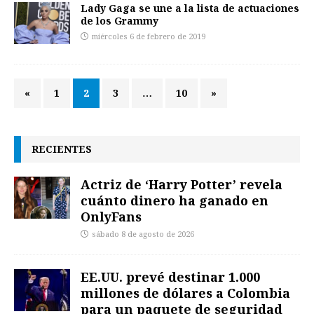
Lady Gaga se une a la lista de actuaciones
de los Grammy
miércoles 6 de febrero de 2019
«
1
2
3
…
10
»
RECIENTES
Actriz de ‘Harry Potter’ revela
cuánto dinero ha ganado en
OnlyFans
sábado 8 de agosto de 2026
EE.UU. prevé destinar 1.000
millones de dólares a Colombia
para un paquete de seguridad