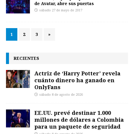
de Avatar, abre sus puertas
sábado 27 de mayo de 2017
1
2
3
»
RECIENTES
Actriz de ‘Harry Potter’ revela
cuánto dinero ha ganado en
OnlyFans
sábado 8 de agosto de 2026
EE.UU. prevé destinar 1.000
millones de dólares a Colombia
para un paquete de seguridad