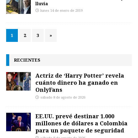
lluvia
lunes 14 de enero de 2019
1
2
3
»
RECIENTES
Actriz de ‘Harry Potter’ revela
cuánto dinero ha ganado en
OnlyFans
sábado 8 de agosto de 2026
EE.UU. prevé destinar 1.000
millones de dólares a Colombia
para un paquete de seguridad